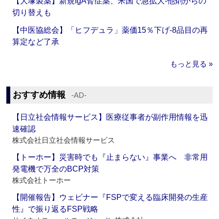
【大塚製薬】新規IgA腎症薬、米国で急拡大‐他剤からの
切り替えも
【中医協総会】「ヒフデュラ」薬価15％下げ‐8品目の再
算定など了承
もっと見る »
おすすめ情報
‐AD‐
【日立社会情報サービス】医療従事者が副作用情報を迅
速確認
株式会社日立社会情報サービス
【トーホー】災害時でも『止まらない』事業へ 非常用
発電機で万全のBCP対策
株式会社トーホー
【開催報告】ウェビナー『FSPで変える臨床開発の生産
性』で振り返るFSP戦略