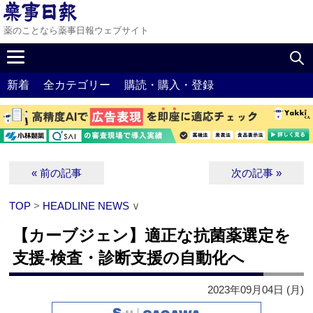
薬のことなら薬事日報ウェブサイト
新着
全カテゴリー
購読・購入・登録
« 前の記事
次の記事 »
TOP
>
HEADLINE NEWS
∨
【カーブジェン】適正な抗菌薬選定を
支援‐検査・診断支援の自動化へ
2023年09月04日 (月)