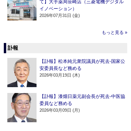
て】大手薬局笹崎店（三菱電機デジタル
イノベーション）
2026年07月31日 (金)
もっと見る »
訃報
【訃報】松本純元衆院議員が死去‐国家公
安委員長など務める
2026年03月19日 (木)
【訃報】漆畑日薬元副会長が死去‐中医協
委員など務める
2026年03月09日 (月)