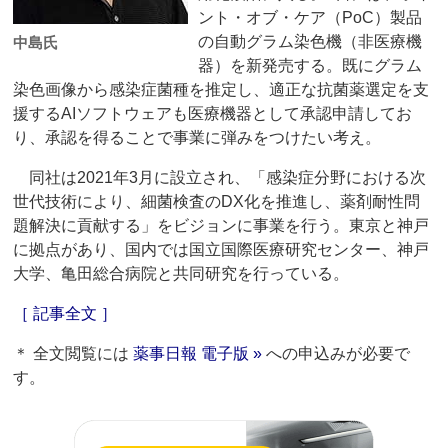
ント・オブ・ケア（PoC）製品
の自動グラム染色機（非医療機
中島氏
器）を新発売する。既にグラム
染色画像から感染症菌種を推定し、適正な抗菌薬選定を支
援するAIソフトウェアも医療機器として承認申請してお
り、承認を得ることで事業に弾みをつけたい考え。
同社は2021年3月に設立され、「感染症分野における次
世代技術により、細菌検査のDX化を推進し、薬剤耐性問
題解決に貢献する」をビジョンに事業を行う。東京と神戸
に拠点があり、国内では国立国際医療研究センター、神戸
大学、亀田総合病院と共同研究を行っている。
［ 記事全文 ］
＊ 全文閲覧には
薬事日報 電子版 »
への申込みが必要で
す。