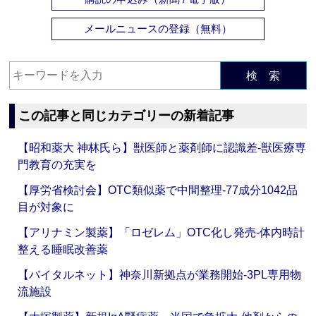
メールニュースの登録（無料）
検 索
この記事と同じカテゴリーの新着記事
【昭和薬大 神林氏ら】獣医師と薬剤師に認識差‐獣医療専
門教育の充実を
【厚労省検討会】OTC類似薬で中間整理‐77成分1042品
目が対象に
【アリナミン製薬】「ロゼレム」OTC化し発売‐体内時計
整える睡眠改善薬
【バイタルネット】神奈川新拠点が業務開始‐3PL専用物
流施設