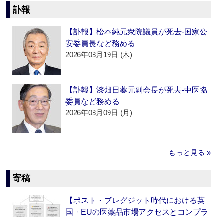
訃報
【訃報】松本純元衆院議員が死去‐国家公
安委員長など務める
2026年03月19日 (木)
【訃報】漆畑日薬元副会長が死去‐中医協
委員など務める
2026年03月09日 (月)
もっと見る »
寄稿
【ポスト・ブレグジット時代における英
国・EUの医薬品市場アクセスとコンプラ