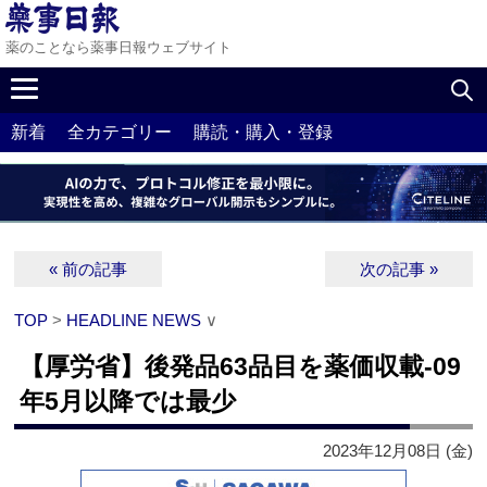
薬のことなら薬事日報ウェブサイト
新着
全カテゴリー
購読・購入・登録
« 前の記事
次の記事 »
TOP
>
HEADLINE NEWS
∨
【厚労省】後発品63品目を薬価収載‐09
年5月以降では最少
2023年12月08日 (金)