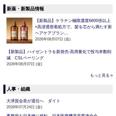
新薬・新製品情報
【新製品】ケラチン極限濃度6800倍以上
×高浸透密着処方で、髪を芯から満たす新
ヘアケアブラン…
2026年08月07日 (金)
【新製品】ハイゼントラを新発売‐高用量化で投与本数削
減 CSLベーリング
2026年08月07日 (金)
もっと見る »
人事・組織
大津賀会長が退任へ ダイト
2026年07月24日 (金)
事務所を日本橋に移転 日本医療機器産業連合会