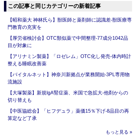
この記事と同じカテゴリーの新着記事
【昭和薬大 神林氏ら】獣医師と薬剤師に認識差‐獣医療専
門教育の充実を
【厚労省検討会】OTC類似薬で中間整理‐77成分1042品
目が対象に
【アリナミン製薬】「ロゼレム」OTC化し発売‐体内時計
整える睡眠改善薬
【バイタルネット】神奈川新拠点が業務開始‐3PL専用物
流施設
【大塚製薬】新規IgA腎症薬、米国で急拡大‐他剤からの
切り替えも
【中医協総会】「ヒフデュラ」薬価15％下げ‐8品目の再
算定など了承
もっと見る »