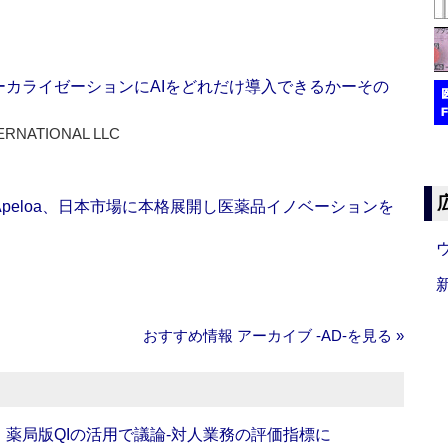
ーカライゼーションにAIをどれだけ導入できるかーその
ERNATIONAL LLC
Apeloa、日本市場に本格展開し医薬品イノベーションを
おすすめ情報 アーカイブ ‐AD‐を見る »
班】薬局版QIの活用で議論‐対人業務の評価指標に