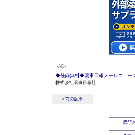
‐AD‐
◆登録無料◆薬事日報メールニュー
株式会社薬事日報社
« 前の記事
購読の
メー