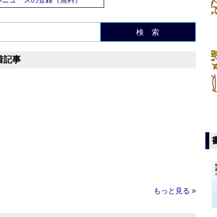
検 索
着記事
もっと見る »