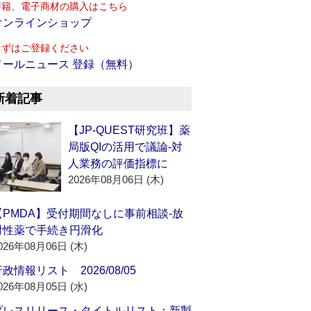
書籍、電子商材の購入はこちら
オンラインショップ
まずはご登録ください
メールニュース 登録（無料）
新着記事
【JP-QUEST研究班】薬
局版QIの活用で議論‐対
人業務の評価指標に
2026年08月06日 (木)
【PMDA】受付期間なしに事前相談‐放
射性薬で手続き円滑化
026年08月06日 (木)
政情報リスト 2026/08/05
026年08月05日 (水)
プレスリリース・タイトルリスト：新製