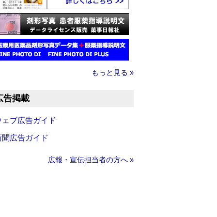
もっと見る »
広告掲載
ウェブ広告ガイド
新聞広告ガイド
広報・宣伝担当者の方へ »