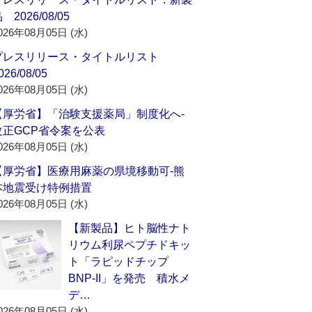
 2026/08/05
026年08月05日 (水)
プレスリリース・タイトルリスト
026/08/05
026年08月05日 (水)
【厚労省】「治験支援薬局」制度化へ‐
改正GCP省令案を公表
026年08月05日 (水)
【厚労省】医療用麻薬の県境移動可‐熊
本地震受け特例措置
026年08月05日 (水)
【新製品】ヒト脳性ナト
リウム利尿ペプチドキッ
ト「ラピッドチップ
BNP-II」を発売 積水メ
デ…
026年08月05日 (水)