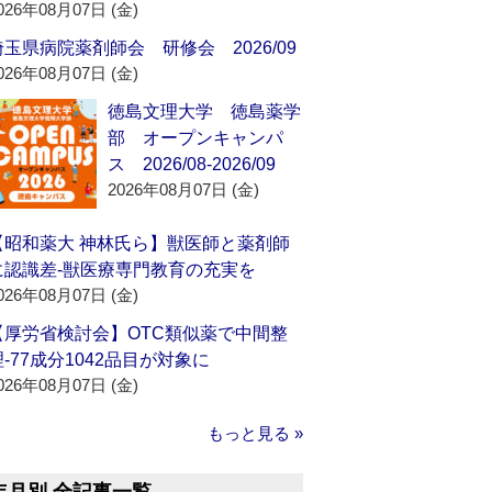
026年08月07日 (金)
埼玉県病院薬剤師会 研修会 2026/09
026年08月07日 (金)
徳島文理大学 徳島薬学
部 オープンキャンパ
ス 2026/08-2026/09
2026年08月07日 (金)
【昭和薬大 神林氏ら】獣医師と薬剤師
に認識差‐獣医療専門教育の充実を
026年08月07日 (金)
【厚労省検討会】OTC類似薬で中間整
理‐77成分1042品目が対象に
026年08月07日 (金)
もっと見る »