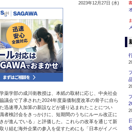
2023年12月27日 (水)
行
2
品
2
学薬学部の成川衛教授は、本紙の取材に応じ、中央社会
協議会で了承された2024年度薬価制度改革の骨子に自ら
2
た迅速導入加算の新設などが盛り込まれたことについ
2
識者検討会をきっかけに、短期間のうちにルール改正に
きが進んでいる」と評価した。これらの改革を通じて新
会
取り組む海外企業の参入を促すためにも「日本がイノベ