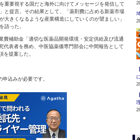
2
を重要視する国だと海外に向けてメッセージを発信して
」と提言。その結果として、「薬剤費に占める新薬市場
が大きくなるような産業構造にしていくのが望ましい」
2
を語った。
業費補助金「適切な医薬品開発環境・安定供給及び流通
究代表者を務め、中医協薬価専門部会に中間報告として
項を提案した。
の申込みが必要です。
2
2