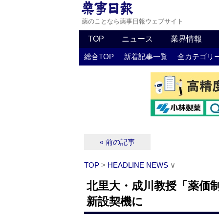
薬のことなら薬事日報ウェブサイト
TOP
ニュース
業界情報
総合TOP
新着記事一覧
全カテゴリ
« 前の記事
TOP
>
HEADLINE NEWS
∨
北里大・成川教授「薬価
新設契機に