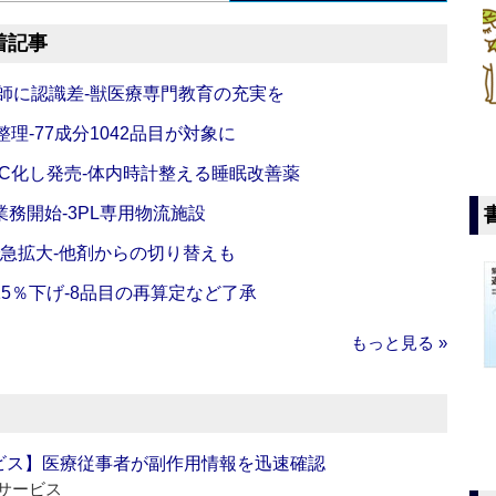
着記事
師に認識差‐獣医療専門教育の充実を
理‐77成分1042品目が対象に
C化し発売‐体内時計整える睡眠改善薬
務開始‐3PL専用物流施設
で急拡大‐他剤からの切り替えも
5％下げ‐8品目の再算定など了承
もっと見る »
ビス】医療従事者が副作用情報を迅速確認
サービス