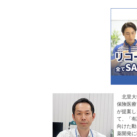
北里大
保険医療
が提案し
て、「有
向けた動
薬開発に