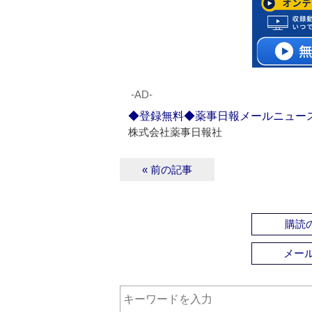
‐AD‐
◆登録無料◆薬事日報メールニュー
株式会社薬事日報社
« 前の記事
購読の
メー