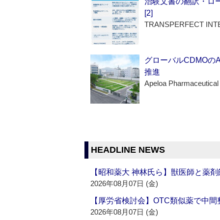
治験文書の翻訳・ロ
[2]
TRANSPERFECT INT
グローバルCDMOの
推進
Apeloa Pharmaceutical
HEADLINE NEWS
【昭和薬大 神林氏ら】獣医師と薬剤
2026年08月07日 (金)
【厚労省検討会】OTC類似薬で中間整
2026年08月07日 (金)