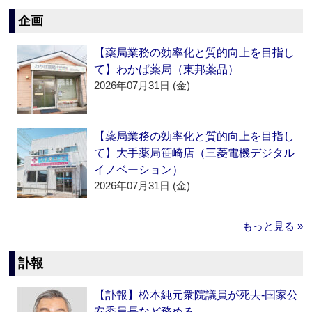
企画
【薬局業務の効率化と質的向上を目指し
て】わかば薬局（東邦薬品）
2026年07月31日 (金)
【薬局業務の効率化と質的向上を目指し
て】大手薬局笹崎店（三菱電機デジタル
イノベーション）
2026年07月31日 (金)
もっと見る »
訃報
【訃報】松本純元衆院議員が死去‐国家公
安委員長など務める