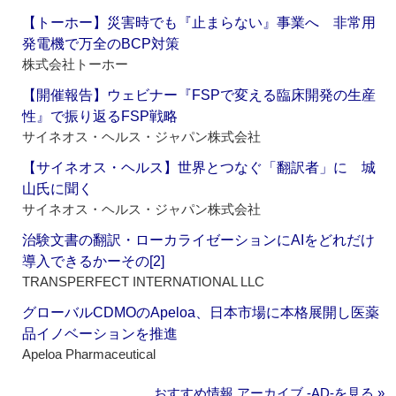
【トーホー】災害時でも『止まらない』事業へ 非常用
発電機で万全のBCP対策
株式会社トーホー
【開催報告】ウェビナー『FSPで変える臨床開発の生産
性』で振り返るFSP戦略
サイネオス・ヘルス・ジャパン株式会社
【サイネオス・ヘルス】世界とつなぐ「翻訳者」に 城
山氏に聞く
サイネオス・ヘルス・ジャパン株式会社
治験文書の翻訳・ローカライゼーションにAIをどれだけ
導入できるかーその[2]
TRANSPERFECT INTERNATIONAL LLC
グローバルCDMOのApeloa、日本市場に本格展開し医薬
品イノベーションを推進
Apeloa Pharmaceutical
おすすめ情報 アーカイブ ‐AD‐を見る »