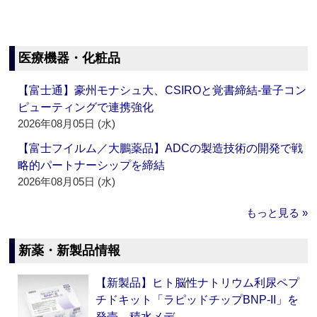
医療機器・化粧品
【富士通】豪州モナシュ大、CSIROと覚書締結‐量子コン
ピューティングで連携強化
2026年08月05日 (水)
【富士フイルム／大鵬薬品】ADCの製造技術の開発で戦
略的パートナーシップを締結
2026年08月05日 (水)
もっと見る »
新薬・新製品情報
【新製品】ヒト脳性ナトリウム利尿ペプ
チドキット「ラピッドチップBNP-II」を
発売 積水メデ…