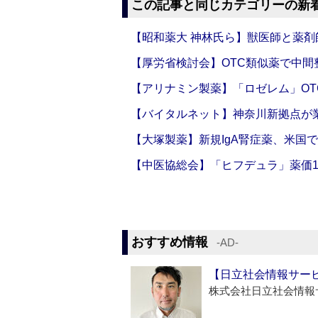
この記事と同じカテゴリーの新
【昭和薬大 神林氏ら】獣医師と薬剤
【厚労省検討会】OTC類似薬で中間整
【アリナミン製薬】「ロゼレム」OT
【バイタルネット】神奈川新拠点が業
【大塚製薬】新規IgA腎症薬、米国
【中医協総会】「ヒフデュラ」薬価1
おすすめ情報
‐AD‐
【日立社会情報サー
株式会社日立社会情報