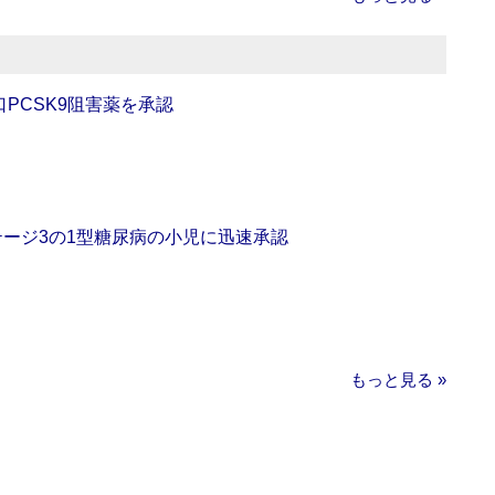
口PCSK9阻害薬を承認
をステージ3の1型糖尿病の小児に迅速承認
もっと見る »