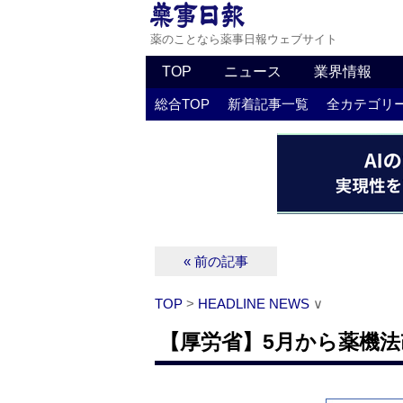
薬のことなら薬事日報ウェブサイト
TOP
ニュース
業界情報
総合TOP
新着記事一覧
全カテゴリ
« 前の記事
TOP
>
HEADLINE NEWS
∨
【厚労省】5月から薬機法