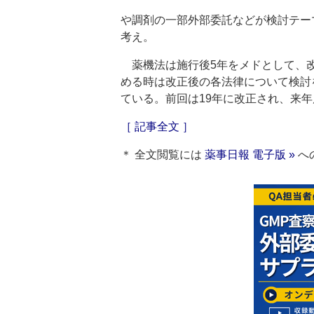
や調剤の一部外部委託などが検討テー
考え。
薬機法は施行後5年をメドとして、改
める時は改正後の各法律について検討
ている。前回は19年に改正され、来
［ 記事全文 ］
＊ 全文閲覧には
薬事日報 電子版 »
へ