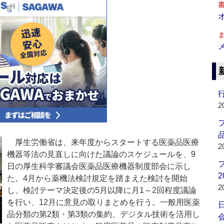
行
2
品
厚生労働省は、来年度からスタートする医薬品医療
2
機器等法の見直しに向けた議論のスケジュールを、9
日の厚生科学審議会医薬品医療機器制度部会に示し
2
た。4月から薬機法検討規定を踏まえた検討を開始
2
し、検討テーマ決定後の5月以降に月1～2回程度議論
を行い、12月に意見の取りまとめを行う。一般用医薬
品分類の第2類・第3類の集約、デジタル技術を活用し
会