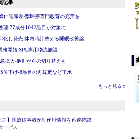
着記事
師に認識差‐獣医療専門教育の充実を
理‐77成分1042品目が対象に
C化し発売‐体内時計整える睡眠改善薬
務開始‐3PL専用物流施設
で急拡大‐他剤からの切り替えも
5％下げ‐8品目の再算定など了承
もっと見る »
ビス】医療従事者が副作用情報を迅速確認
サービス