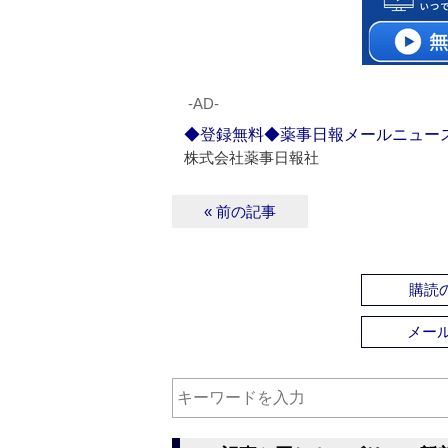
‐AD‐
◆登録無料◆薬事日報メールニュー
株式会社薬事日報社
« 前の記事
購読の
メー