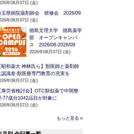
026年08月07日 (金)
埼玉県病院薬剤師会 研修会 2026/09
026年08月07日 (金)
徳島文理大学 徳島薬学
部 オープンキャンパ
ス 2026/08-2026/09
2026年08月07日 (金)
【昭和薬大 神林氏ら】獣医師と薬剤師
に認識差‐獣医療専門教育の充実を
026年08月07日 (金)
【厚労省検討会】OTC類似薬で中間整
理‐77成分1042品目が対象に
026年08月07日 (金)
もっと見る »