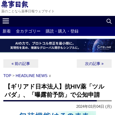
薬のことなら薬事日報ウェブサイト
新着
全カテゴリー
購読・購入・登録
« 前の記事
次の記事 »
TOP
>
HEADLINE NEWS
∨
【ギリアド日本法人】抗HIV薬「ツル
バダ」、「曝露前予防」で公知申請
2024年03月04日 (月)