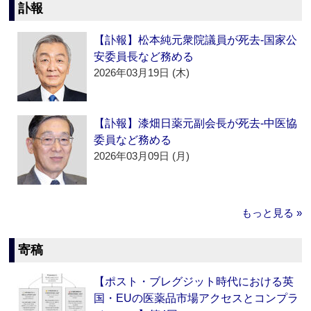
訃報
【訃報】松本純元衆院議員が死去‐国家公
安委員長など務める
2026年03月19日 (木)
【訃報】漆畑日薬元副会長が死去‐中医協
委員など務める
2026年03月09日 (月)
もっと見る »
寄稿
【ポスト・ブレグジット時代における英
国・EUの医薬品市場アクセスとコンプラ