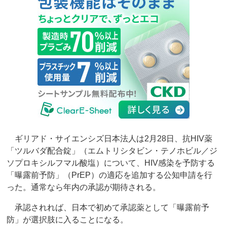
ギリアド・サイエンシズ日本法人は2月28日、抗HIV薬
「ツルバダ配合錠」（エムトリシタビン・テノホビル／ジ
ソプロキシルフマル酸塩）について、HIV感染を予防する
「曝露前予防」（PrEP）の適応を追加する公知申請を行
った。通常なら年内の承認が期待される。
承認されれば、日本で初めて承認薬として「曝露前予
防」が選択肢に入ることになる。