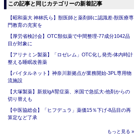
この記事と同じカテゴリーの新着記事
【昭和薬大 神林氏ら】獣医師と薬剤師に認識差‐獣医療専
門教育の充実を
【厚労省検討会】OTC類似薬で中間整理‐77成分1042品
目が対象に
【アリナミン製薬】「ロゼレム」OTC化し発売‐体内時計
整える睡眠改善薬
【バイタルネット】神奈川新拠点が業務開始‐3PL専用物
流施設
【大塚製薬】新規IgA腎症薬、米国で急拡大‐他剤からの
切り替えも
【中医協総会】「ヒフデュラ」薬価15％下げ‐8品目の再
算定など了承
もっと見る »