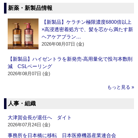
新薬・新製品情報
【新製品】ケラチン極限濃度6800倍以上
×高浸透密着処方で、髪を芯から満たす新
ヘアケアブラン…
2026年08月07日 (金)
【新製品】ハイゼントラを新発売‐高用量化で投与本数削
減 CSLベーリング
2026年08月07日 (金)
もっと見る »
人事・組織
大津賀会長が退任へ ダイト
2026年07月24日 (金)
事務所を日本橋に移転 日本医療機器産業連合会