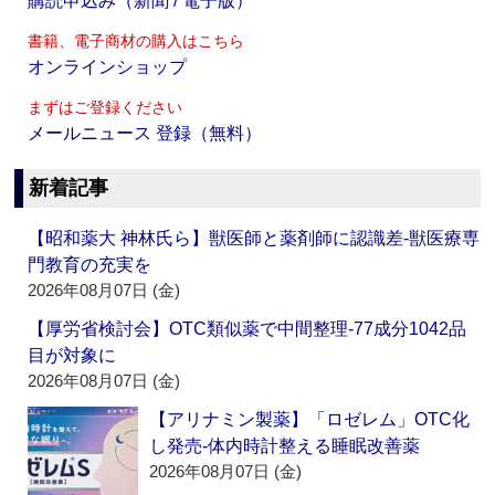
購読申込み（新聞 / 電子版）
書籍、電子商材の購入はこちら
オンラインショップ
まずはご登録ください
メールニュース 登録（無料）
新着記事
【昭和薬大 神林氏ら】獣医師と薬剤師に認識差‐獣医療専
門教育の充実を
2026年08月07日 (金)
【厚労省検討会】OTC類似薬で中間整理‐77成分1042品
目が対象に
2026年08月07日 (金)
【アリナミン製薬】「ロゼレム」OTC化
し発売‐体内時計整える睡眠改善薬
2026年08月07日 (金)