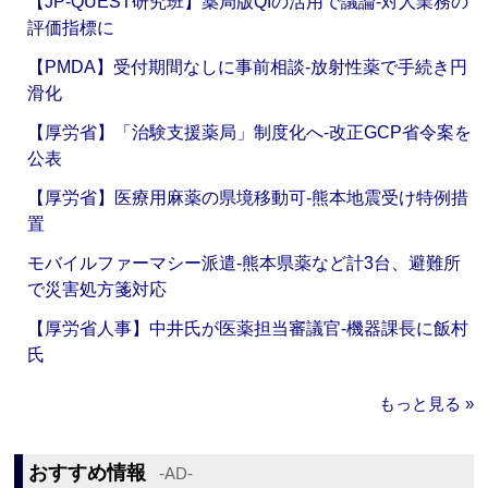
【JP-QUEST研究班】薬局版QIの活用で議論‐対人業務の
評価指標に
【PMDA】受付期間なしに事前相談‐放射性薬で手続き円
滑化
【厚労省】「治験支援薬局」制度化へ‐改正GCP省令案を
公表
【厚労省】医療用麻薬の県境移動可‐熊本地震受け特例措
置
モバイルファーマシー派遣‐熊本県薬など計3台、避難所
で災害処方箋対応
【厚労省人事】中井氏が医薬担当審議官‐機器課長に飯村
氏
もっと見る »
おすすめ情報
‐AD‐