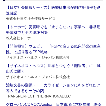
【日立社会情報サービス】医療従事者が副作用情報を迅
速確認
株式会社日立社会情報サービス
【トーホー】災害時でも『止まらない』事業へ 非常用
発電機で万全のBCP対策
株式会社トーホー
【開催報告】ウェビナー『FSPで変える臨床開発の生産
性』で振り返るFSP戦略
サイネオス・ヘルス・ジャパン株式会社
【サイネオス・ヘルス】世界とつなぐ「翻訳者」に 城
山氏に聞く
サイネオス・ヘルス・ジャパン株式会社
治験文書の翻訳・ローカライゼーションにAIをどれだけ
導入できるかーその[2]
TRANSPERFECT INTERNATIONAL LLC
グローバルCDMOのApeloa、日本市場に本格展開し医薬