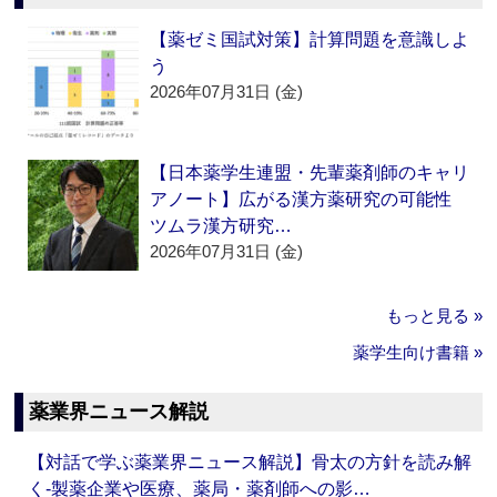
【薬ゼミ国試対策】計算問題を意識しよ
う
2026年07月31日 (金)
【日本薬学生連盟・先輩薬剤師のキャリ
アノート】広がる漢方薬研究の可能性
ツムラ漢方研究…
2026年07月31日 (金)
もっと見る »
薬学生向け書籍 »
薬業界ニュース解説
【対話で学ぶ薬業界ニュース解説】骨太の方針を読み解
く‐製薬企業や医療、薬局・薬剤師への影…