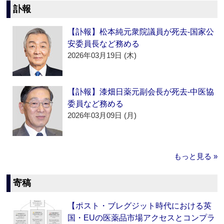
訃報
【訃報】松本純元衆院議員が死去‐国家公
安委員長など務める
2026年03月19日 (木)
【訃報】漆畑日薬元副会長が死去‐中医協
委員など務める
2026年03月09日 (月)
もっと見る »
寄稿
【ポスト・ブレグジット時代における英
国・EUの医薬品市場アクセスとコンプラ