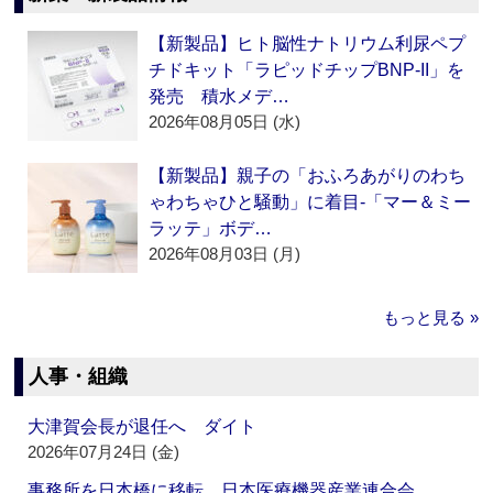
【新製品】ヒト脳性ナトリウム利尿ペプ
チドキット「ラピッドチップBNP-II」を
発売 積水メデ…
2026年08月05日 (水)
【新製品】親子の「おふろあがりのわち
ゃわちゃひと騒動」に着目‐「マー＆ミー
ラッテ」ボデ…
2026年08月03日 (月)
もっと見る »
人事・組織
大津賀会長が退任へ ダイト
2026年07月24日 (金)
事務所を日本橋に移転 日本医療機器産業連合会