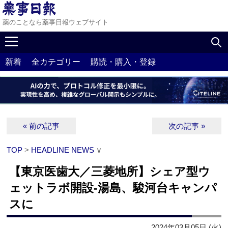
薬のことなら薬事日報ウェブサイト
新着
全カテゴリー
購読・購入・登録
« 前の記事
次の記事 »
TOP
>
HEADLINE NEWS
∨
【東京医歯大／三菱地所】シェア型ウ
ェットラボ開設‐湯島、駿河台キャンパ
スに
2024年03月05日 (火)