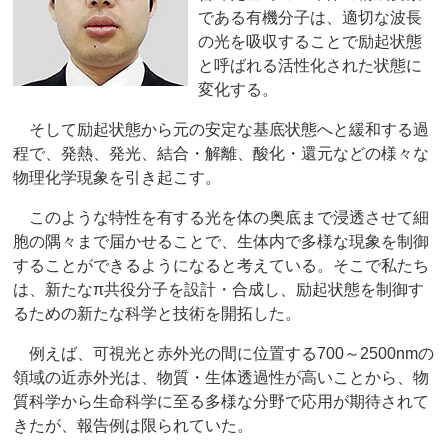
である有機分子は、適切な波長
の光を吸収することで励起状態
と呼ばれる活性化された状態に
変化する。
そして励起状態から元の安定な基底状態へと緩和する過
程で、発熱、発光、結合・解離、酸化・還元などの様々な
物理化学現象を引き起こす。
このような特性を有する光を体の奥底まで浸透させて細
胞の隅々まで届かせることで、生体内で多様な現象を制御
することができるようになると考えている。そこで私たち
は、新たなπ共役分子を設計・合成し、励起状態を制御す
るための新たな科学と技術を開拓した。
例えば、可視光と赤外光の間に位置する700～2500nmの
領域の近赤外光は、物質・生体透過性が高いことから、物
質科学から生命科学に至る多様な分野で応用が期待されて
きたが、報告例は限られていた。