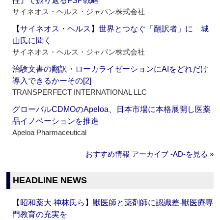
性』で振り返るFSP戦略
サイネオス・ヘルス・ジャパン株式会社
【サイネオス・ヘルス】世界とつなぐ「翻訳者」に 城
山氏に聞く
サイネオス・ヘルス・ジャパン株式会社
治験文書の翻訳・ローカライゼーションにAIをどれだけ
導入できるかーその[2]
TRANSPERFECT INTERNATIONAL LLC
グローバルCDMOのApeloa、日本市場に本格展開し医薬
品イノベーションを推進
Apeloa Pharmaceutical
おすすめ情報 アーカイブ ‐AD‐を見る »
HEADLINE NEWS
【昭和薬大 神林氏ら】獣医師と薬剤師に認識差‐獣医療専
門教育の充実を