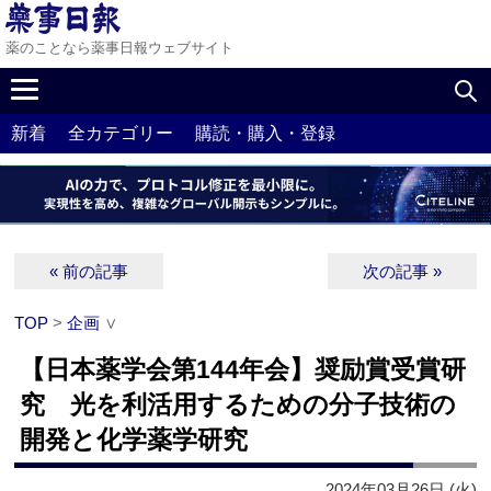
薬のことなら薬事日報ウェブサイト
新着
全カテゴリー
購読・購入・登録
« 前の記事
次の記事 »
TOP
>
企画
∨
【日本薬学会第144年会】奨励賞受賞研
究 光を利活用するための分子技術の
開発と化学薬学研究
2024年03月26日 (火)