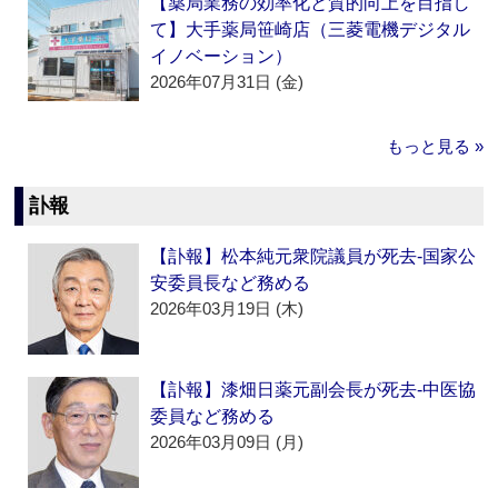
【薬局業務の効率化と質的向上を目指し
て】大手薬局笹崎店（三菱電機デジタル
イノベーション）
2026年07月31日 (金)
もっと見る »
訃報
【訃報】松本純元衆院議員が死去‐国家公
安委員長など務める
2026年03月19日 (木)
【訃報】漆畑日薬元副会長が死去‐中医協
委員など務める
2026年03月09日 (月)