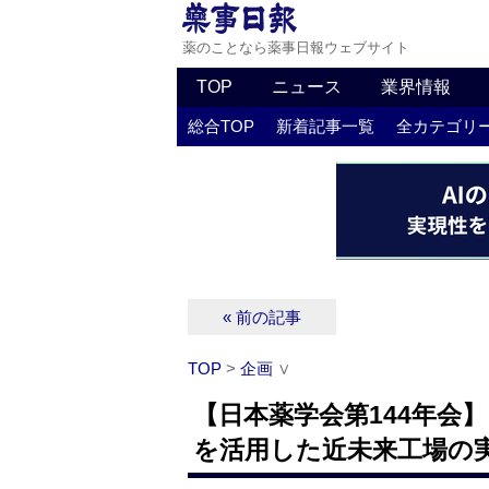
薬のことなら薬事日報ウェブサイト
TOP
ニュース
業界情報
総合TOP
新着記事一覧
全カテゴリ
« 前の記事
TOP
>
企画
∨
【日本薬学会第144年会
を活用した近未来工場の