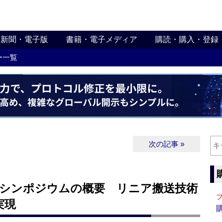
新聞・電子版
書籍・電子メディア
購読・購入・登録
ー一覧
次の記事 »
】シンポジウムの概要 リニア搬送技術
実現