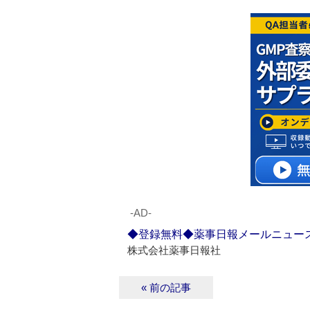
‐AD‐
◆登録無料◆薬事日報メールニュー
株式会社薬事日報社
« 前の記事