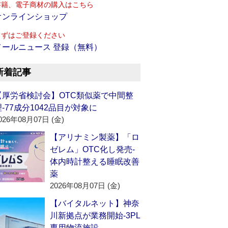
書籍、電子商材の購入はこちら
オンラインショップ
まずはご登録ください
メールニュース 登録（無料）
新着記事
【厚労省検討会】OTC類似薬で中間整
理‐77成分1042品目が対象に
026年08月07日 (金)
【アリナミン製薬】「ロ
ゼレム」OTC化し発売‐
体内時計整える睡眠改善
薬
2026年08月07日 (金)
【バイタルネット】神奈
川新拠点が業務開始‐3PL
専用物流施設