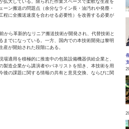
が拡大している。限られた作業スペースで柔軟な生産を
ェーン搬送の問題点（余分なライン長・油汚れや発塵・
工程に全搬送速度を合わせる必要性）を改善する必要が
前から革新的なリニア搬送技術が開発され、代替技術と
るまでになっている。一方、国内での本技術開発は黎明
生産が開始された段階にある。
現場適用を積極的に推進中の包装設備機器供給企業と、
の製造企業から講演者やパネリストを招き、本技術を用
2
今後の課題に関する情報の共有と意見交換、ならびに関
2