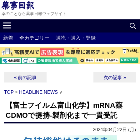
薬のことなら薬事日報ウェブサイト
新着
全カテゴリー
購読・購入・登録
« 前の記事
次の記事 »
TOP
>
HEADLINE NEWS
∨
【富士フイルム富山化学】mRNA薬
CDMOで提携‐製剤化まで一貫受託
2024年04月22日 (月)