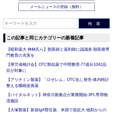
メールニュースの登録（無料）
検 索
この記事と同じカテゴリーの新着記事
【昭和薬大 神林氏ら】獣医師と薬剤師に認識差‐獣医療専
門教育の充実を
【厚労省検討会】OTC類似薬で中間整理‐77成分1042品
目が対象に
【アリナミン製薬】「ロゼレム」OTC化し発売‐体内時計
整える睡眠改善薬
【バイタルネット】神奈川新拠点が業務開始‐3PL専用物
流施設
【大塚製薬】新規IgA腎症薬、米国で急拡大‐他剤からの