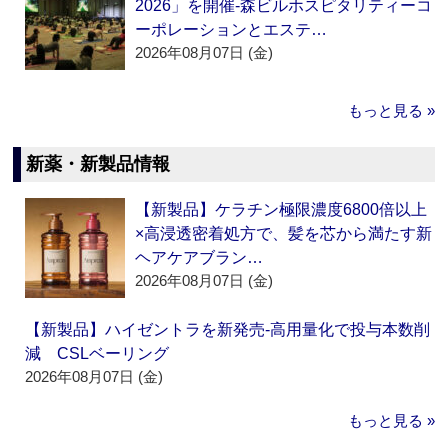
2026」を開催‐森ビルホスピタリティーコ
ーポレーションとエステ…
2026年08月07日 (金)
もっと見る »
新薬・新製品情報
【新製品】ケラチン極限濃度6800倍以上
×高浸透密着処方で、髪を芯から満たす新
ヘアケアブラン…
2026年08月07日 (金)
【新製品】ハイゼントラを新発売‐高用量化で投与本数削
減 CSLベーリング
2026年08月07日 (金)
もっと見る »