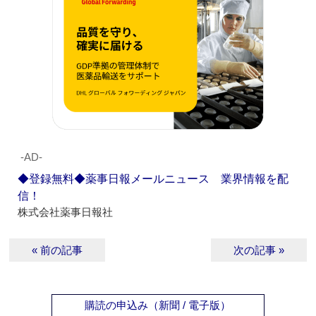
‐AD‐
◆登録無料◆薬事日報メールニュース 業界情報を配
信！
株式会社薬事日報社
« 前の記事
次の記事 »
購読の申込み（新聞 / 電子版）