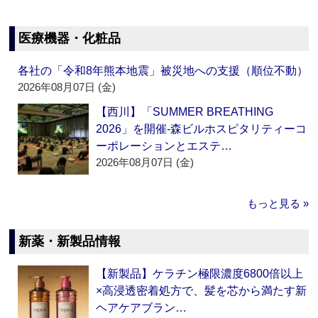
医療機器・化粧品
各社の「令和8年熊本地震」被災地への支援（順位不動）
2026年08月07日 (金)
【西川】「SUMMER BREATHING
2026」を開催‐森ビルホスピタリティーコ
ーポレーションとエステ…
2026年08月07日 (金)
もっと見る »
新薬・新製品情報
【新製品】ケラチン極限濃度6800倍以上
×高浸透密着処方で、髪を芯から満たす新
ヘアケアブラン…