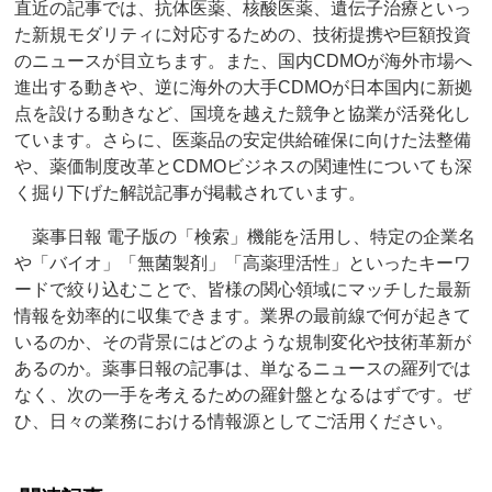
直近の記事では、抗体医薬、核酸医薬、遺伝子治療といっ
た新規モダリティに対応するための、技術提携や巨額投資
のニュースが目立ちます。また、国内CDMOが海外市場へ
進出する動きや、逆に海外の大手CDMOが日本国内に新拠
点を設ける動きなど、国境を越えた競争と協業が活発化し
ています。さらに、医薬品の安定供給確保に向けた法整備
や、薬価制度改革とCDMOビジネスの関連性についても深
く掘り下げた解説記事が掲載されています。
薬事日報 電子版の「検索」機能を活用し、特定の企業名
や「バイオ」「無菌製剤」「高薬理活性」といったキーワ
ードで絞り込むことで、皆様の関心領域にマッチした最新
情報を効率的に収集できます。業界の最前線で何が起きて
いるのか、その背景にはどのような規制変化や技術革新が
あるのか。薬事日報の記事は、単なるニュースの羅列では
なく、次の一手を考えるための羅針盤となるはずです。ぜ
ひ、日々の業務における情報源としてご活用ください。