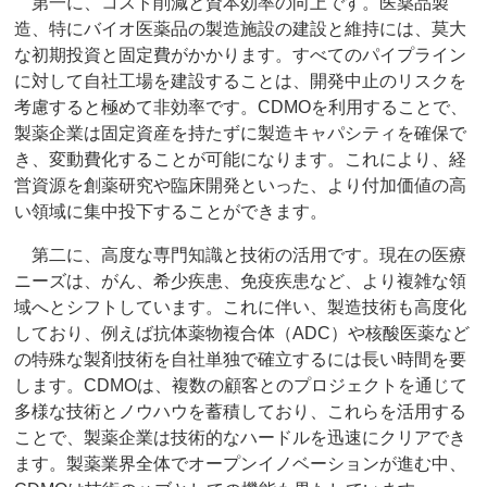
第一に、コスト削減と資本効率の向上です。医薬品製
造、特にバイオ医薬品の製造施設の建設と維持には、莫大
な初期投資と固定費がかかります。すべてのパイプライン
に対して自社工場を建設することは、開発中止のリスクを
考慮すると極めて非効率です。CDMOを利用することで、
製薬企業は固定資産を持たずに製造キャパシティを確保で
き、変動費化することが可能になります。これにより、経
営資源を創薬研究や臨床開発といった、より付加価値の高
い領域に集中投下することができます。
第二に、高度な専門知識と技術の活用です。現在の医療
ニーズは、がん、希少疾患、免疫疾患など、より複雑な領
域へとシフトしています。これに伴い、製造技術も高度化
しており、例えば抗体薬物複合体（ADC）や核酸医薬など
の特殊な製剤技術を自社単独で確立するには長い時間を要
します。CDMOは、複数の顧客とのプロジェクトを通じて
多様な技術とノウハウを蓄積しており、これらを活用する
ことで、製薬企業は技術的なハードルを迅速にクリアでき
ます。製薬業界全体でオープンイノベーションが進む中、