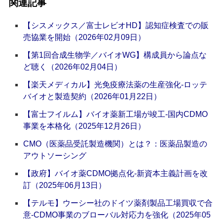
関連記事
【シスメックス／富士レビオHD】認知症検査での販
売協業を開始（2026年02月09日）
【第1回合成生物学／バイオWG】構成員から論点な
ど聴く（2026年02月04日）
【楽天メディカル】光免疫療法薬の生産強化‐ロッテ
バイオと製造契約（2026年01月22日）
【富士フイルム】バイオ薬新工場が竣工‐国内CDMO
事業を本格化（2025年12月26日）
CMO（医薬品受託製造機関）とは？：医薬品製造の
アウトソーシング
【政府】バイオ薬CDMO拠点化‐新資本主義計画を改
訂（2025年06月13日）
【テルモ】ウーシー社のドイツ薬剤製品工場買収で合
意‐CDMO事業のブローバル対応力を強化（2025年05