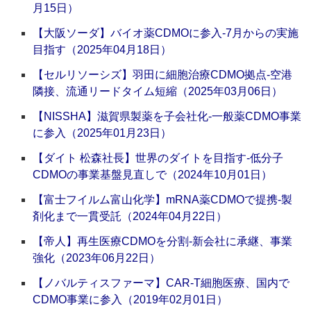
月15日）
【大阪ソーダ】バイオ薬CDMOに参入‐7月からの実施
目指す（2025年04月18日）
【セルリソーシズ】羽田に細胞治療CDMO拠点‐空港
隣接、流通リードタイム短縮（2025年03月06日）
【NISSHA】滋賀県製薬を子会社化‐一般薬CDMO事業
に参入（2025年01月23日）
【ダイト 松森社長】世界のダイトを目指す‐低分子
CDMOの事業基盤見直しで（2024年10月01日）
【富士フイルム富山化学】mRNA薬CDMOで提携‐製
剤化まで一貫受託（2024年04月22日）
【帝人】再生医療CDMOを分割‐新会社に承継、事業
強化（2023年06月22日）
【ノバルティスファーマ】CAR-T細胞医療、国内で
CDMO事業に参入（2019年02月01日）