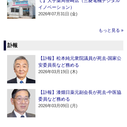
て】大手薬局笹崎店（三菱電機デジタル
イノベーション）
2026年07月31日 (金)
もっと見る »
訃報
【訃報】松本純元衆院議員が死去‐国家公
安委員長など務める
2026年03月19日 (木)
【訃報】漆畑日薬元副会長が死去‐中医協
委員など務める
2026年03月09日 (月)