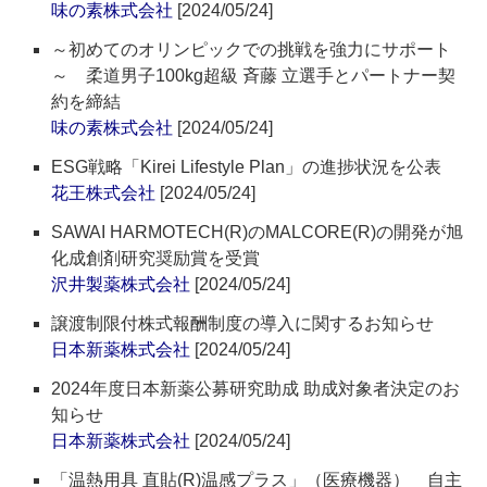
味の素株式会社
[2024/05/24]
～初めてのオリンピックでの挑戦を強力にサポート
～ 柔道男子100kg超級 斉藤 立選手とパートナー契
約を締結
味の素株式会社
[2024/05/24]
ESG戦略「Kirei Lifestyle Plan」の進捗状況を公表
花王株式会社
[2024/05/24]
SAWAI HARMOTECH(R)のMALCORE(R)の開発が旭
化成創剤研究奨励賞を受賞
沢井製薬株式会社
[2024/05/24]
譲渡制限付株式報酬制度の導入に関するお知らせ
日本新薬株式会社
[2024/05/24]
2024年度日本新薬公募研究助成 助成対象者決定のお
知らせ
日本新薬株式会社
[2024/05/24]
「温熱用具 直貼(R)温感プラス」（医療機器） 自主