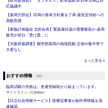
【欧州委員会】「タブネオス」欧承認取消‐日米当局は対
応協議中
【薬局方部会】20局の基本方針案を了承‐薬安定供給への
貢献意識
【家族計画協会 北村会長】緊急避妊薬の需要吸収か‐薬局
販売が休日「受け皿」に
【大阪府薬調査】都市部薬局の地域貢献‐立地や集中率で
大差なし
もっと見る »
おすすめ情報
‐AD‐
臨床試験の失敗は、患者登録前から始まっています。
サイトライン（Citeline）
【日立社会情報サービス】医療従事者が副作用情報を迅
速確認