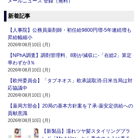
メールニュース 登録（無料）
新着記事
【人事院】公務員薬剤師・初任給9800円増‐5年連続増も
昇給幅縮小
2026年08月10日 (月)
【NPhA調査】調剤管理料、8割が減収に‐「在総2」算定
率わずか3％
2026年08月10日 (月)
【欧州委員会】「タブネオス」欧承認取消‐日米当局は対
応協議中
2026年08月10日 (月)
【薬局方部会】20局の基本方針案を了承‐薬安定供給への
貢献意識
2026年08月10日 (月)
【新製品】濡れツヤ髪スタイリングブラ