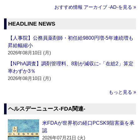
おすすめ情報 アーカイブ ‐AD‐を見る »
HEADLINE NEWS
【人事院】公務員薬剤師・初任給9800円増‐5年連続増も
昇給幅縮小
2026年08月10日 (月)
【NPhA調査】調剤管理料、8割が減収に‐「在総2」算定
率わずか3％
2026年08月10日 (月)
もっと見る »
ヘルスデーニュース‐FDA関連‐
米FDAが世界初の経口PCSK9阻害薬を承
認
2026年07月21日 (火)