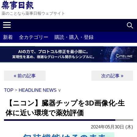
薬のことなら薬事日報ウェブサイト
新着
全カテゴリー
購読・購入・登録
« 前の記事
次の記事 »
TOP
>
HEADLINE NEWS
∨
【ニコン】臓器チップを3D画像化‐生
体に近い環境で薬効評価
2024年05月30日 (木)