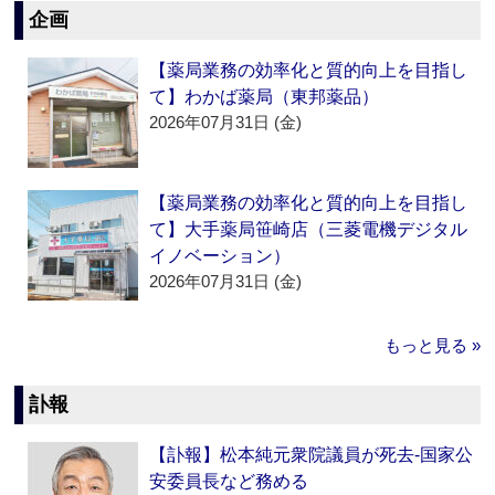
企画
【薬局業務の効率化と質的向上を目指し
て】わかば薬局（東邦薬品）
2026年07月31日 (金)
【薬局業務の効率化と質的向上を目指し
て】大手薬局笹崎店（三菱電機デジタル
イノベーション）
2026年07月31日 (金)
もっと見る »
訃報
【訃報】松本純元衆院議員が死去‐国家公
安委員長など務める