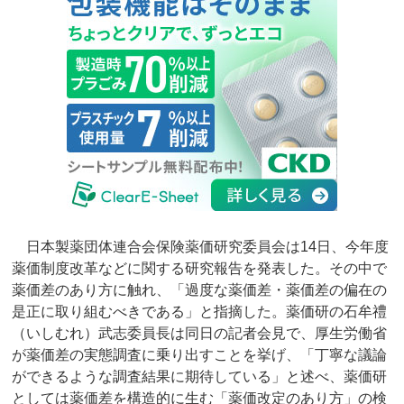
日本製薬団体連合会保険薬価研究委員会は14日、今年度
薬価制度改革などに関する研究報告を発表した。その中で
薬価差のあり方に触れ、「過度な薬価差・薬価差の偏在の
是正に取り組むべきである」と指摘した。薬価研の石牟禮
（いしむれ）武志委員長は同日の記者会見で、厚生労働省
が薬価差の実態調査に乗り出すことを挙げ、「丁寧な議論
ができるような調査結果に期待している」と述べ、薬価研
としては薬価差を構造的に生む「薬価改定のあり方」の検