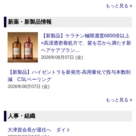
もっと見る »
新薬・新製品情報
【新製品】ケラチン極限濃度6800倍以上
×高浸透密着処方で、髪を芯から満たす新
ヘアケアブラン…
2026年08月07日 (金)
【新製品】ハイゼントラを新発売‐高用量化で投与本数削
減 CSLベーリング
2026年08月07日 (金)
もっと見る »
人事・組織
大津賀会長が退任へ ダイト