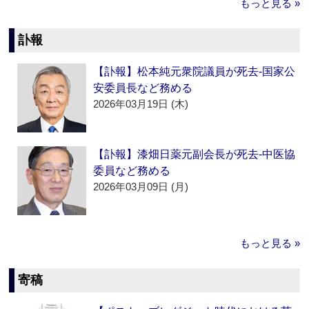
もっと見る »
訃報
【訃報】松本純元衆院議員が死去‐国家公
安委員長など務める
2026年03月19日 (木)
【訃報】漆畑日薬元副会長が死去‐中医協
委員など務める
2026年03月09日 (月)
もっと見る »
寄稿