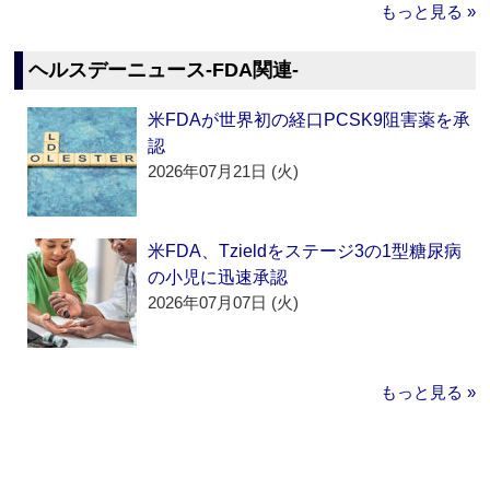
もっと見る »
ヘルスデーニュース‐FDA関連‐
米FDAが世界初の経口PCSK9阻害薬を承
認
2026年07月21日 (火)
米FDA、Tzieldをステージ3の1型糖尿病
の小児に迅速承認
2026年07月07日 (火)
もっと見る »