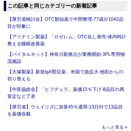
この記事と同じカテゴリーの新着記事
【厚労省検討会】OTC類似薬で中間整理‐77成分1042品
目が対象に
【アリナミン製薬】「ロゼレム」OTC化し発売‐体内時計
整える睡眠改善薬
【バイタルネット】神奈川新拠点が業務開始‐3PL専用物
流施設
【大塚製薬】新規IgA腎症薬、米国で急拡大‐他剤からの
切り替えも
【中医協総会】「ヒフデュラ」薬価15％下げ‐8品目の再
算定など了承
【厚労省】ウェイリズに加算45％適用‐13日付で13品目
を薬価収載
もっと見る »