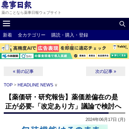
薬のことなら薬事日報ウェブサイト
新着
全カテゴリー
購読・購入・登録
« 前の記事
次の記事 »
TOP
>
HEADLINE NEWS
∨
【薬価研・研究報告】薬価差偏在の是
正が必要‐「改定あり方」議論で検討へ
2024年06月17日 (月)