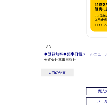
‐AD‐
◆登録無料◆薬事日報メールニュー
株式会社薬事日報社
« 前の記事
購読の
メー