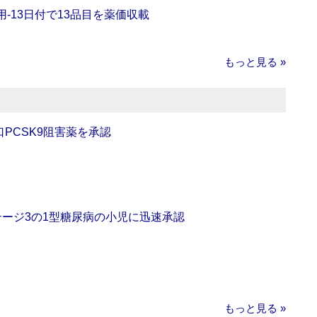
‐13日付で13品目を薬価収載
もっと見る »
口PCSK9阻害薬を承認
をステージ3の1型糖尿病の小児に迅速承認
もっと見る »