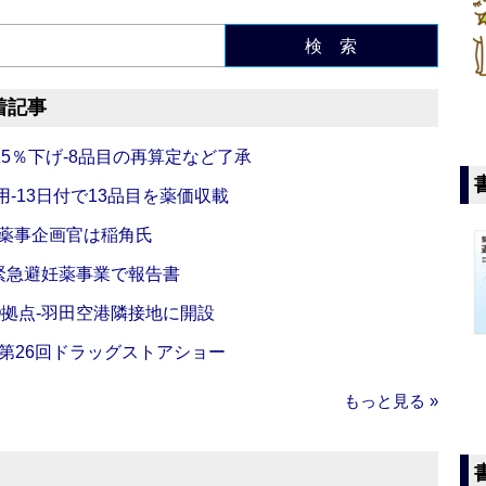
検 索
着記事
5％下げ‐8品目の再算定など了承
‐13日付で13品目を薬価収載
‐薬事企画官は稲角氏
緊急避妊薬事業で報告書
O拠点‐羽田空港隣接地に開設
‐第26回ドラッグストアショー
もっと見る »