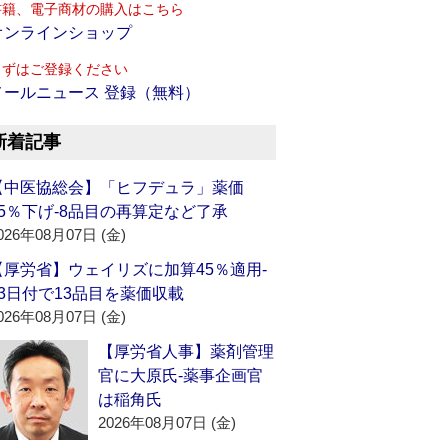
書籍、電子商材の購入はこちら
オンラインショップ
まずはご登録ください
メールニュース 登録（無料）
新着記事
【中医協総会】「ヒフデュラ」薬価
15％下げ‐8品目の再算定など了承
026年08月07日 (金)
【厚労省】ウェイリズに加算45％適用‐
13日付で13品目を薬価収載
026年08月07日 (金)
【厚労省人事】薬剤管理
官に大原氏‐薬事企画官
は稲角氏
2026年08月07日 (金)