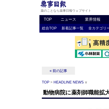
薬のことなら薬事日報ウェブサイト
TOP
ニュース
業界情報
総合TOP
新着記事一覧
全カテゴリ
« 前の記事
TOP
>
HEADLINE NEWS
∨
動物病院に薬剤師職能拡大