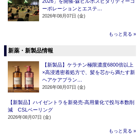
2026」を開催‐森ビルホスピタリティーコ
ーポレーションとエステ…
2026年08月07日 (金)
もっと見る »
新薬・新製品情報
【新製品】ケラチン極限濃度6800倍以上
×高浸透密着処方で、髪を芯から満たす新
ヘアケアブラン…
2026年08月07日 (金)
【新製品】ハイゼントラを新発売‐高用量化で投与本数削
減 CSLベーリング
2026年08月07日 (金)
もっと見る »