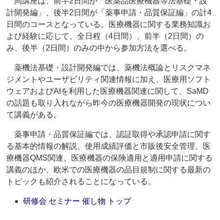
同講座は、前半2日間が「医薬品医療機器等法基礎・設
計開発編」、後半2日間が「薬事申請・品質保証編」の計4
日間のコースとなっている。医療機器に関する業務知識お
よび経験に応じて、全日程（4日間）、前半（2日間）の
み、後半（2日間）のみの中から参加方法を選べる。
薬機法基礎・設計開発編では、薬機法概論とリスクマネ
ジメントやユーザビリティ関連情報に加え、医療用ソフト
ウェアおよびAIを利用した医療機器関連に関して、SaMD
の話題も取り入れながら昨今の医療機器開発の現状につい
て講義がある。
薬事申請・品質保証編では、認証取得や承認申請に関す
る基本的情報の解説、使用成績評価と市販後安全管理、医
療機器QMS関連、医療機器の保険適用と適用申請に関する
講義のほか、欧米での医療機器の品目規制に関する最新の
トピックも紹介されることになっている。
研修会 セミナー 催し物 トップ