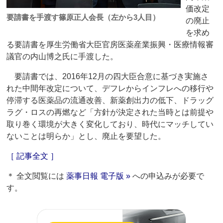
価改定
要請書を手渡す篠原正人会長（左から3人目）
の廃止
を求め
る要請書を厚生労働省大臣官房医薬産業振興・医療情報審
議官の内山博之氏に手渡した。
要請書では、2016年12月の四大臣合意に基づき実施さ
れた中間年改定について、デフレからインフレへの移行や
停滞する医薬品の流通改善、新薬創出力の低下、ドラッグ
ラグ・ロスの再燃など「方針が決定された当時とは前提や
取り巻く環境が大きく変化しており、時代にマッチしてい
ないことは明らか」とし、廃止を要望した。
［ 記事全文 ］
＊ 全文閲覧には
薬事日報 電子版 »
への申込みが必要で
す。