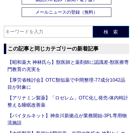
メールニュースの登録（無料）
検 索
この記事と同じカテゴリーの新着記事
【昭和薬大 神林氏ら】獣医師と薬剤師に認識差‐獣医療専
門教育の充実を
【厚労省検討会】OTC類似薬で中間整理‐77成分1042品
目が対象に
【アリナミン製薬】「ロゼレム」OTC化し発売‐体内時計
整える睡眠改善薬
【バイタルネット】神奈川新拠点が業務開始‐3PL専用物
流施設