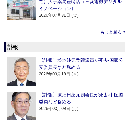
て】大手薬局笹崎店（三菱電機デジタル
イノベーション）
2026年07月31日 (金)
もっと見る »
訃報
【訃報】松本純元衆院議員が死去‐国家公
安委員長など務める
2026年03月19日 (木)
【訃報】漆畑日薬元副会長が死去‐中医協
委員など務める
2026年03月09日 (月)