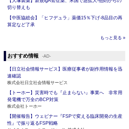
【大塚製薬】新規IgA腎症薬、米国で急拡大‐他剤からの
切り替えも
【中医協総会】「ヒフデュラ」薬価15％下げ‐8品目の再
算定など了承
もっと見る »
おすすめ情報
‐AD‐
【日立社会情報サービス】医療従事者が副作用情報を迅
速確認
株式会社日立社会情報サービス
【トーホー】災害時でも『止まらない』事業へ 非常用
発電機で万全のBCP対策
株式会社トーホー
【開催報告】ウェビナー『FSPで変える臨床開発の生産
性』で振り返るFSP戦略