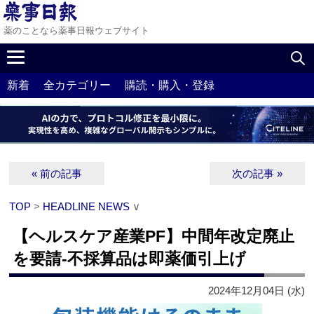
薬のことなら薬事日報ウェブサイト
新着
全カテゴリー
購読・購入・登録
« 前の記事
次の記事 »
TOP
>
HEADLINE NEWS
∨
【ヘルスケア産業PF】中間年改定廃止
を要請‐不採算品は即薬価引上げ
2024年12月04日 (水)