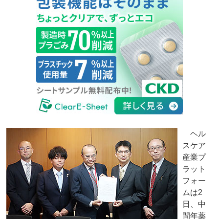
ヘル
スケア
産業プ
ラット
フォー
ムは2
日、中
間年薬