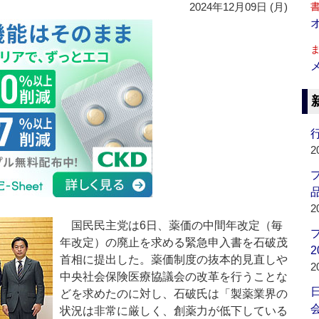
2024年12月09日 (月)
行
2
品
2
国民民主党は6日、薬価の中間年改定（毎
年改定）の廃止を求める緊急申入書を石破茂
2
首相に提出した。薬価制度の抜本的見直しや
2
中央社会保険医療協議会の改革を行うことな
どを求めたのに対し、石破氏は「製薬業界の
会
状況は非常に厳しく、創薬力が低下している