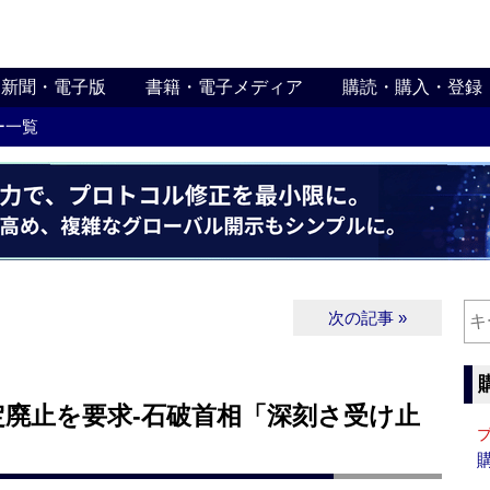
新聞・電子版
書籍・電子メディア
購読・購入・登録
ー一覧
次の記事 »
定廃止を要求‐石破首相「深刻さ受け止