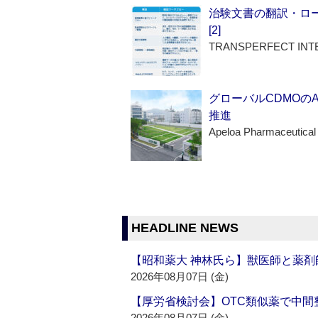
治験文書の翻訳・ロ
[2]
TRANSPERFECT INT
グローバルCDMOの
推進
Apeloa Pharmaceutical
HEADLINE NEWS
【昭和薬大 神林氏ら】獣医師と薬剤
2026年08月07日 (金)
【厚労省検討会】OTC類似薬で中間整
2026年08月07日 (金)