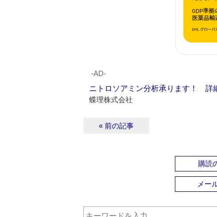
‐AD‐
ニトロソアミン分析承ります！ 詳
蝶理株式会社
« 前の記事
購読の
メー