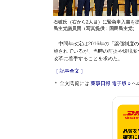
石破氏（右から2人目）に緊急申入書を
民主党議員団（写真提供：国民民主党）
中間年改定は2016年の「薬価制度
施されているが、当時の前提や環境変
改革に着手することを求めた。
［ 記事全文 ］
＊ 全文閲覧には
薬事日報 電子版 »
へ