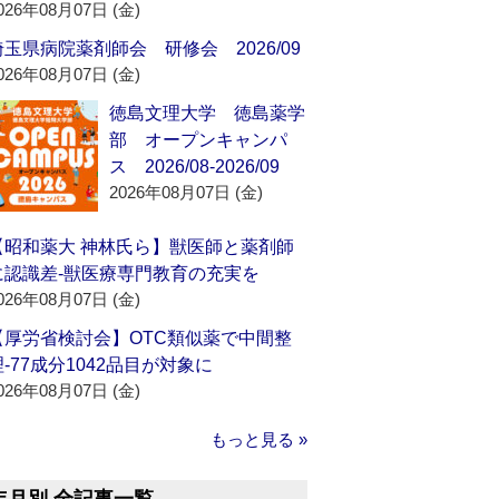
026年08月07日 (金)
埼玉県病院薬剤師会 研修会 2026/09
026年08月07日 (金)
徳島文理大学 徳島薬学
部 オープンキャンパ
ス 2026/08-2026/09
2026年08月07日 (金)
【昭和薬大 神林氏ら】獣医師と薬剤師
に認識差‐獣医療専門教育の充実を
026年08月07日 (金)
【厚労省検討会】OTC類似薬で中間整
理‐77成分1042品目が対象に
026年08月07日 (金)
もっと見る »