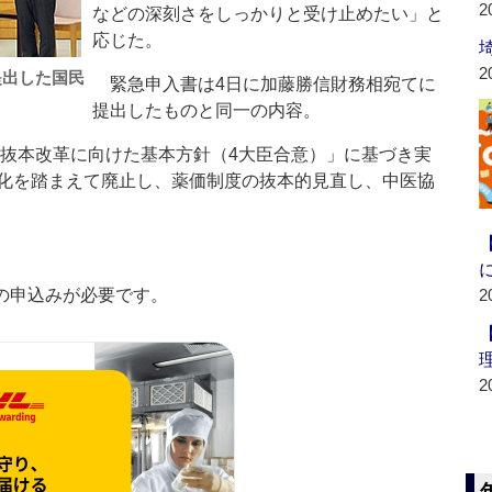
2
などの深刻さをしっかりと受け止めたい」と
応じた。
2
提出した国民
緊急申入書は4日に加藤勝信財務相宛てに
提出したものと同一の内容。
の抜本改革に向けた基本方針（4大臣合意）」に基づき実
化を踏まえて廃止し、薬価制度の抜本的見直し、中医協
の申込みが必要です。
2
2