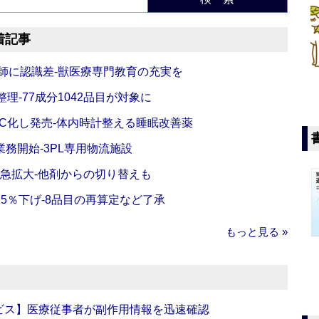
着記事
師に認識差‐獣医療専門教育の充実を
理‐77成分1042品目が対象に
C化し発売‐体内時計整える睡眠改善薬
務開始‐3PL専用物流施設
で急拡大‐他剤からの切り替えも
5％下げ‐8品目の再算定など了承
もっと見る »
ビス】医療従事者が副作用情報を迅速確認