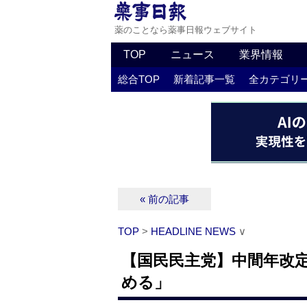
薬のことなら薬事日報ウェブサイト
TOP
ニュース
業界情報
総合TOP
新着記事一覧
全カテゴリ
« 前の記事
TOP
>
HEADLINE NEWS
∨
【国民民主党】中間年改
める」