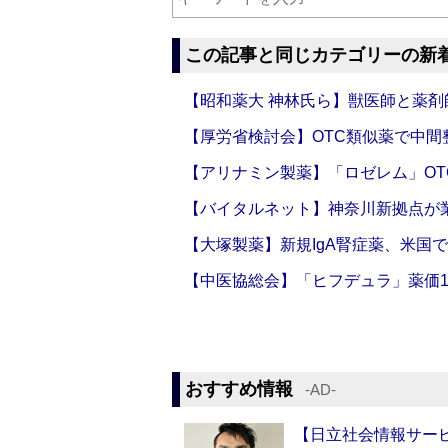
この記事と同じカテゴリーの新
【昭和薬大 神林氏ら】獣医師と薬剤
【厚労省検討会】OTC類似薬で中間整
【アリナミン製薬】「ロゼレム」OT
【バイタルネット】神奈川新拠点が業
【大塚製薬】新規IgA腎症薬、米国
【中医協総会】「ヒフデュラ」薬価1
おすすめ情報
‐AD‐
【日立社会情報サー