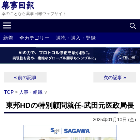
薬のことなら薬事日報ウェブサイト
新着
全カテゴリー
購読・購入・登録
« 前の記事
次の記事 »
TOP
>
人事・組織
∨
東邦HDの特別顧問就任‐武田元医政局長
2025年01月10日 (金)