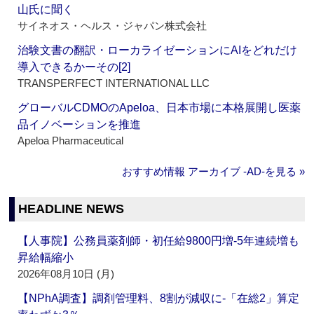
山氏に聞く
サイネオス・ヘルス・ジャパン株式会社
治験文書の翻訳・ローカライゼーションにAIをどれだけ
導入できるかーその[2]
TRANSPERFECT INTERNATIONAL LLC
グローバルCDMOのApeloa、日本市場に本格展開し医薬
品イノベーションを推進
Apeloa Pharmaceutical
おすすめ情報 アーカイブ ‐AD‐を見る »
HEADLINE NEWS
【人事院】公務員薬剤師・初任給9800円増‐5年連続増も
昇給幅縮小
2026年08月10日 (月)
【NPhA調査】調剤管理料、8割が減収に‐「在総2」算定