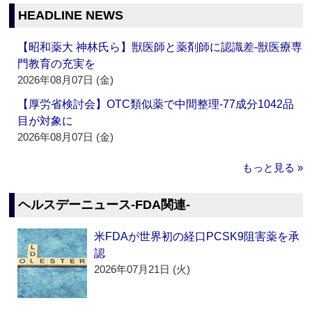
HEADLINE NEWS
【昭和薬大 神林氏ら】獣医師と薬剤師に認識差‐獣医療専
門教育の充実を
2026年08月07日 (金)
【厚労省検討会】OTC類似薬で中間整理‐77成分1042品
目が対象に
2026年08月07日 (金)
もっと見る »
ヘルスデーニュース‐FDA関連‐
米FDAが世界初の経口PCSK9阻害薬を承
認
2026年07月21日 (火)