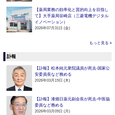
【薬局業務の効率化と質的向上を目指し
て】大手薬局笹崎店（三菱電機デジタル
イノベーション）
2026年07月31日 (金)
もっと見る »
訃報
【訃報】松本純元衆院議員が死去‐国家公
安委員長など務める
2026年03月19日 (木)
【訃報】漆畑日薬元副会長が死去‐中医協
委員など務める
2026年03月09日 (月)