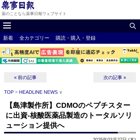
薬のことなら薬事日報ウェブサイト
新着
全カテゴリー
購読・購入・登録
« 前の記事
次の記事 »
TOP
>
HEADLINE NEWS
∨
【島津製作所】CDMOのペプチスター
に出資‐核酸医薬品製造のトータルソリ
ューション提供へ
2025年03月27日 (木)