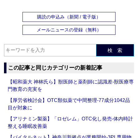
購読の申込み（新聞 / 電子版）
メールニュースの登録（無料）
検 索
この記事と同じカテゴリーの新着記事
【昭和薬大 神林氏ら】獣医師と薬剤師に認識差‐獣医療専
門教育の充実を
【厚労省検討会】OTC類似薬で中間整理‐77成分1042品
目が対象に
【アリナミン製薬】「ロゼレム」OTC化し発売‐体内時計
整える睡眠改善薬
【バイタルネット】神奈川新拠点が業務開始‐3PL専用物