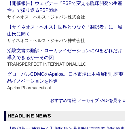
【開催報告】ウェビナー『FSPで変える臨床開発の生産
性』で振り返るFSP戦略
サイネオス・ヘルス・ジャパン株式会社
【サイネオス・ヘルス】世界とつなぐ「翻訳者」に 城
山氏に聞く
サイネオス・ヘルス・ジャパン株式会社
治験文書の翻訳・ローカライゼーションにAIをどれだけ
導入できるかーその[2]
TRANSPERFECT INTERNATIONAL LLC
グローバルCDMOのApeloa、日本市場に本格展開し医薬
品イノベーションを推進
Apeloa Pharmaceutical
おすすめ情報 アーカイブ ‐AD‐を見る »
HEADLINE NEWS
【昭和薬大 神林氏ら】獣医師と薬剤師に認識差‐獣医療専