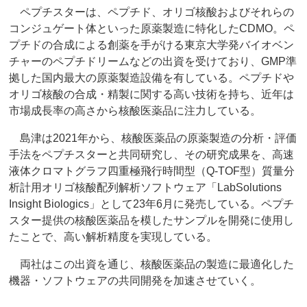
ペプチスターは、ペプチド、オリゴ核酸およびそれらの
コンジュゲート体といった原薬製造に特化したCDMO。ペ
プチドの合成による創薬を手がける東京大学発バイオベン
チャーのペプチドリームなどの出資を受けており、GMP準
拠した国内最大の原薬製造設備を有している。ペプチドや
オリゴ核酸の合成・精製に関する高い技術を持ち、近年は
市場成長率の高さから核酸医薬品に注力している。
島津は2021年から、核酸医薬品の原薬製造の分析・評価
手法をペプチスターと共同研究し、その研究成果を、高速
液体クロマトグラフ四重極飛行時間型（Q-TOF型）質量分
析計用オリゴ核酸配列解析ソフトウェア「LabSolutions
Insight Biologics」として23年6月に発売している。ペプチ
スター提供の核酸医薬品を模したサンプルを開発に使用し
たことで、高い解析精度を実現している。
両社はこの出資を通じ、核酸医薬品の製造に最適化した
機器・ソフトウェアの共同開発を加速させていく。