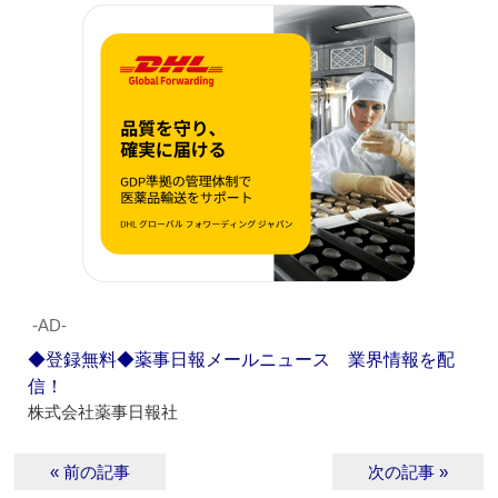
‐AD‐
◆登録無料◆薬事日報メールニュース 業界情報を配
信！
株式会社薬事日報社
« 前の記事
次の記事 »