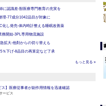
師に認識差‐獣医療専門教育の充実を
理‐77成分1042品目が対象に
C化し発売‐体内時計整える睡眠改善薬
務開始‐3PL専用物流施設
で急拡大‐他剤からの切り替えも
5％下げ‐8品目の再算定など了承
もっと見る »
ビス】医療従事者が副作用情報を迅速確認
サービス