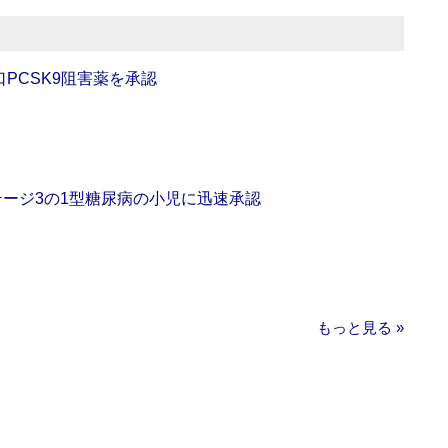
口PCSK9阻害薬を承認
をステージ3の1型糖尿病の小児に迅速承認
もっと見る »