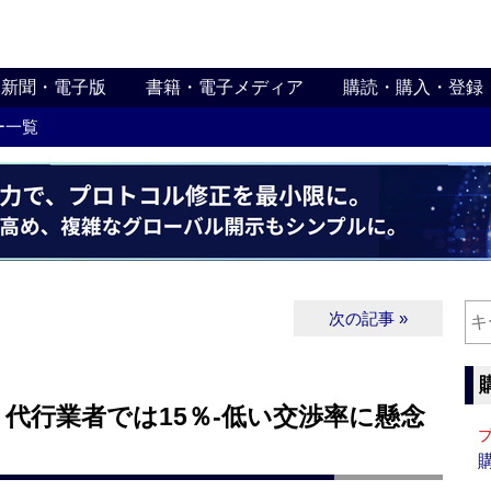
新聞・電子版
書籍・電子メディア
購読・購入・登録
ー一覧
次の記事 »
代行業者では15％‐低い交渉率に懸念