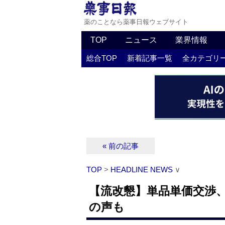
薬のことなら薬事日報ウェブサイト
TOP
ニュース
業界情報
総合TOP
新着記事一覧
全カテゴリ
« 前の記事
TOP
>
HEADLINE NEWS
∨
【流改懇】単品単価交渉、
の声も