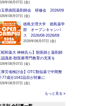
026年08月07日 (金)
埼玉県病院薬剤師会 研修会 2026/09
026年08月07日 (金)
徳島文理大学 徳島薬学
部 オープンキャンパ
ス 2026/08-2026/09
2026年08月07日 (金)
【昭和薬大 神林氏ら】獣医師と薬剤師
に認識差‐獣医療専門教育の充実を
026年08月07日 (金)
【厚労省検討会】OTC類似薬で中間整
理‐77成分1042品目が対象に
026年08月07日 (金)
もっと見る »