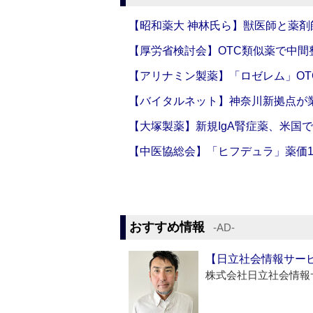
【昭和薬大 神林氏ら】獣医師と薬剤
【厚労省検討会】OTC類似薬で中間整
【アリナミン製薬】「ロゼレム」OT
【バイタルネット】神奈川新拠点が業
【大塚製薬】新規IgA腎症薬、米国
【中医協総会】「ヒフデュラ」薬価1
おすすめ情報
‐AD‐
【日立社会情報サー
株式会社日立社会情報