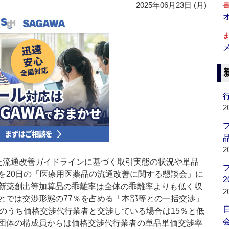
2025年06月23日 (月)
行
2
品
2
流通改善ガイドラインに基づく取引実態の状況や単品
を20日の「医療用医薬品の流通改善に関する懇談会」に
2
新薬創出等加算品の乖離率は全体の乖離率よりも低く収
2
とでは交渉形態の77％を占める「本部等との一括交渉」
そのうち価格交渉代行業者と交渉している場合は15％と低
会
団体の構成員からは価格交渉代行業者の単品単価交渉率