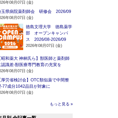
026年08月07日 (金)
埼玉県病院薬剤師会 研修会 2026/09
026年08月07日 (金)
徳島文理大学 徳島薬学
部 オープンキャンパ
ス 2026/08-2026/09
2026年08月07日 (金)
【昭和薬大 神林氏ら】獣医師と薬剤師
に認識差‐獣医療専門教育の充実を
026年08月07日 (金)
【厚労省検討会】OTC類似薬で中間整
理‐77成分1042品目が対象に
026年08月07日 (金)
もっと見る »