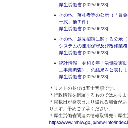
厚生労働省
[2025/06/23]
その他 落札者等の公示（「賃金
一式」他７件）
厚生労働省
[2025/06/23]
その他 意見招請に関する公示（
システムの運用保守及び改修業務
厚生労働省
[2025/06/23]
統計情報 令和６年「労働災害動
工事業調査）」の結果を公表しま
厚生労働省
[2025/06/23]
＊リストの並びは五十音順です。
＊行政情報を網羅するものではありま
＊掲載日が発表日より遅れる場合があ
ります。予めご了承ください。
＊厚生労働省関連の情報取得先：厚
https://www.mhlw.go.jp/new-info/index.