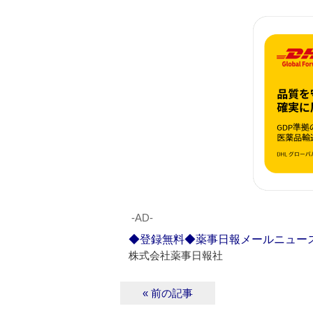
‐AD‐
◆登録無料◆薬事日報メールニュー
株式会社薬事日報社
« 前の記事