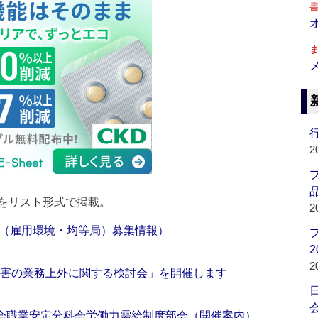
行
2
品
をリスト形式で掲載。
2
（雇用環境・均等局）募集情報）
2
2
障害の業務上外に関する検討会」を開催します
会
議会職業安定分科会労働力需給制度部会（開催案内）