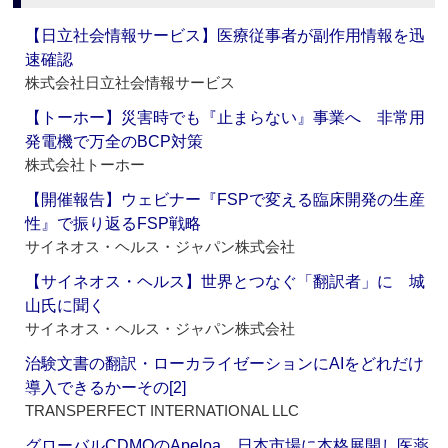
【日立社会情報サービス】医療従事者が副作用情報を迅
速確認
株式会社日立社会情報サービス
【トーホー】災害時でも『止まらない』事業へ 非常用
発電機で万全のBCP対策
株式会社トーホー
【開催報告】ウェビナー『FSPで変える臨床開発の生産
性』で振り返るFSP戦略
サイネオス・ヘルス・ジャパン株式会社
【サイネオス・ヘルス】世界とつなぐ「翻訳者」に 城
山氏に聞く
サイネオス・ヘルス・ジャパン株式会社
治験文書の翻訳・ローカライゼーションにAIをどれだけ
導入できるかーその[2]
TRANSPERFECT INTERNATIONAL LLC
グローバルCDMOのApeloa、日本市場に本格展開し医薬