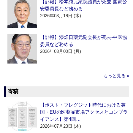
【訃報】松本純元衆院議員が死去‐国家公
安委員長など務める
2026年03月19日 (木)
【訃報】漆畑日薬元副会長が死去‐中医協
委員など務める
2026年03月09日 (月)
もっと見る »
寄稿
【ポスト・ブレグジット時代における英
国・EUの医薬品市場アクセスとコンプラ
イアンス】第4回…
2026年07月23日 (木)