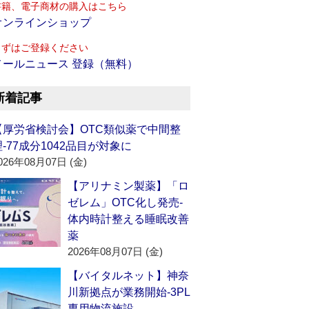
書籍、電子商材の購入はこちら
オンラインショップ
まずはご登録ください
メールニュース 登録（無料）
新着記事
【厚労省検討会】OTC類似薬で中間整
理‐77成分1042品目が対象に
026年08月07日 (金)
【アリナミン製薬】「ロ
ゼレム」OTC化し発売‐
体内時計整える睡眠改善
薬
2026年08月07日 (金)
【バイタルネット】神奈
川新拠点が業務開始‐3PL
専用物流施設