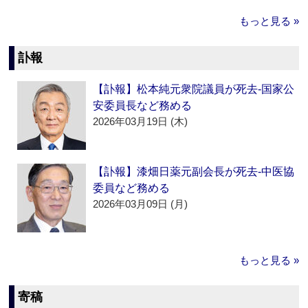
もっと見る »
訃報
【訃報】松本純元衆院議員が死去‐国家公
安委員長など務める
2026年03月19日 (木)
【訃報】漆畑日薬元副会長が死去‐中医協
委員など務める
2026年03月09日 (月)
もっと見る »
寄稿