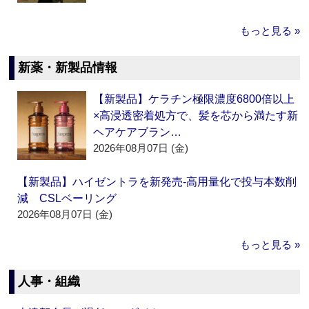
もっと見る »
新薬・新製品情報
【新製品】ケラチン極限濃度6800倍以上
×高浸透密着処方で、髪を芯から満たす新
ヘアケアブラン…
2026年08月07日 (金)
【新製品】ハイゼントラを新発売‐高用量化で投与本数削
減 CSLベーリング
2026年08月07日 (金)
もっと見る »
人事・組織