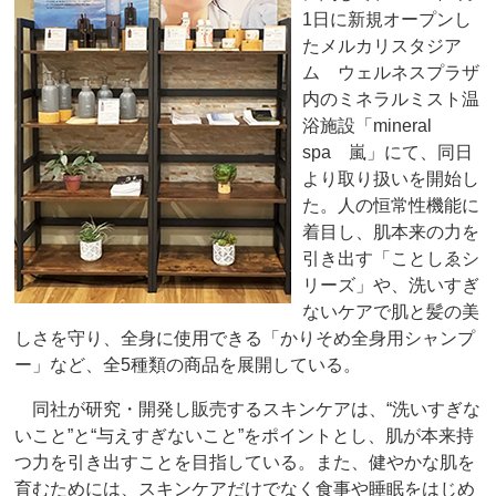
1日に新規オープンし
たメルカリスタジア
ム ウェルネスプラザ
内のミネラルミスト温
浴施設「mineral
spa 嵐」にて、同日
より取り扱いを開始し
た。人の恒常性機能に
着目し、肌本来の力を
引き出す「ことしゑシ
リーズ」や、洗いすぎ
ないケアで肌と髪の美
しさを守り、全身に使用できる「かりそめ全身用シャンプ
ー」など、全5種類の商品を展開している。
同社が研究・開発し販売するスキンケアは、“洗いすぎな
いこと”と“与えすぎないこと”をポイントとし、肌が本来持
つ力を引き出すことを目指している。また、健やかな肌を
育むためには、スキンケアだけでなく食事や睡眠をはじめ