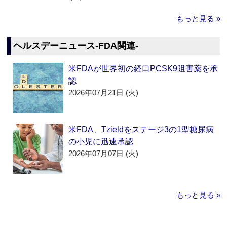
もっと見る »
ヘルスデーニュース‐FDA関連‐
米FDAが世界初の経口PCSK9阻害薬を承
認
2026年07月21日 (火)
米FDA、Tzieldをステージ3の1型糖尿病
の小児に迅速承認
2026年07月07日 (火)
もっと見る »