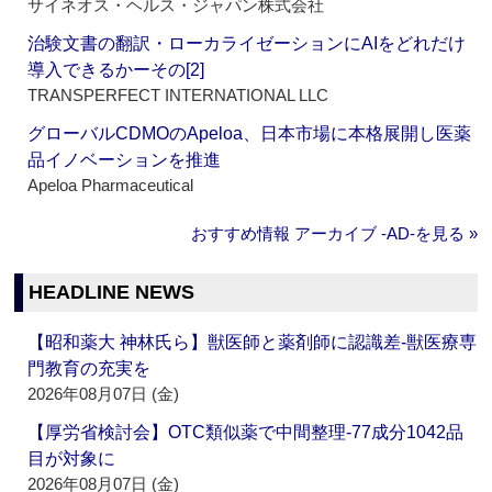
サイネオス・ヘルス・ジャパン株式会社
治験文書の翻訳・ローカライゼーションにAIをどれだけ
導入できるかーその[2]
TRANSPERFECT INTERNATIONAL LLC
グローバルCDMOのApeloa、日本市場に本格展開し医薬
品イノベーションを推進
Apeloa Pharmaceutical
おすすめ情報 アーカイブ ‐AD‐を見る »
HEADLINE NEWS
【昭和薬大 神林氏ら】獣医師と薬剤師に認識差‐獣医療専
門教育の充実を
2026年08月07日 (金)
【厚労省検討会】OTC類似薬で中間整理‐77成分1042品
目が対象に
2026年08月07日 (金)