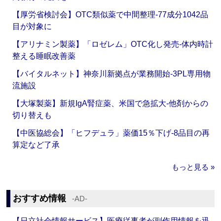
【厚労省検討会】OTC類似薬で中間整理‐77成分1042品
目が対象に
【アリナミン製薬】「ロゼレム」OTC化し発売‐体内時計
整える睡眠改善薬
【バイタルネット】神奈川新拠点が業務開始‐3PL専用物
流施設
【大塚製薬】新規IgA腎症薬、米国で急拡大‐他剤からの
切り替えも
【中医協総会】「ヒフデュラ」薬価15％下げ‐8品目の再
算定など了承
もっと見る »
おすすめ情報
‐AD‐
【日立社会情報サービス】医療従事者が副作用情報を迅