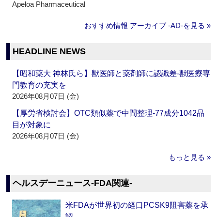
Apeloa Pharmaceutical
おすすめ情報 アーカイブ ‐AD‐を見る »
HEADLINE NEWS
【昭和薬大 神林氏ら】獣医師と薬剤師に認識差‐獣医療専
門教育の充実を
2026年08月07日 (金)
【厚労省検討会】OTC類似薬で中間整理‐77成分1042品
目が対象に
2026年08月07日 (金)
もっと見る »
ヘルスデーニュース‐FDA関連‐
米FDAが世界初の経口PCSK9阻害薬を承
認