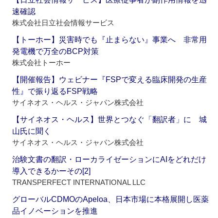
速確認
株式会社日立社会情報サービス
【トーホー】災害時でも『止まらない』事業へ 非常用
発電機で万全のBCP対策
株式会社トーホー
【開催報告】ウェビナー『FSPで変える臨床開発の生産
性』で振り返るFSP戦略
サイネオス・ヘルス・ジャパン株式会社
【サイネオス・ヘルス】世界とつなぐ「翻訳者」に 城
山氏に聞く
サイネオス・ヘルス・ジャパン株式会社
治験文書の翻訳・ローカライゼーションにAIをどれだけ
導入できるかーその[2]
TRANSPERFECT INTERNATIONAL LLC
グローバルCDMOのApeloa、日本市場に本格展開し医薬
品イノベーションを推進