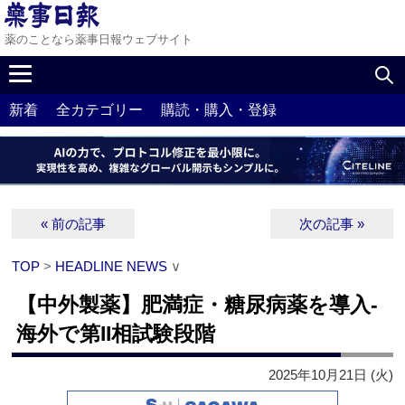
薬のことなら薬事日報ウェブサイト
新着
全カテゴリー
購読・購入・登録
« 前の記事
次の記事 »
TOP
>
HEADLINE NEWS
∨
【中外製薬】肥満症・糖尿病薬を導入‐
海外で第II相試験段階
2025年10月21日 (火)