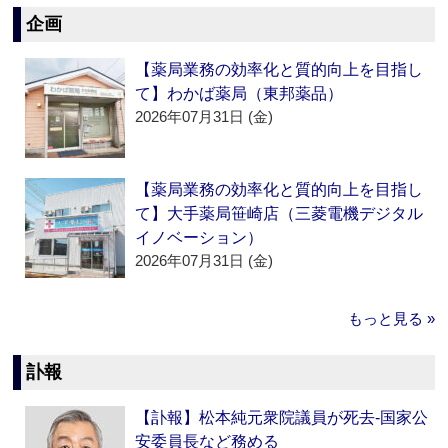
企画
【薬局業務の効率化と質的向上を目指し
て】わかば薬局（東邦薬品）
2026年07月31日 (金)
【薬局業務の効率化と質的向上を目指し
て】大手薬局笹崎店（三菱電機デジタル
イノベーション）
2026年07月31日 (金)
もっと見る »
訃報
【訃報】松本純元衆院議員が死去‐国家公
安委員長など務める