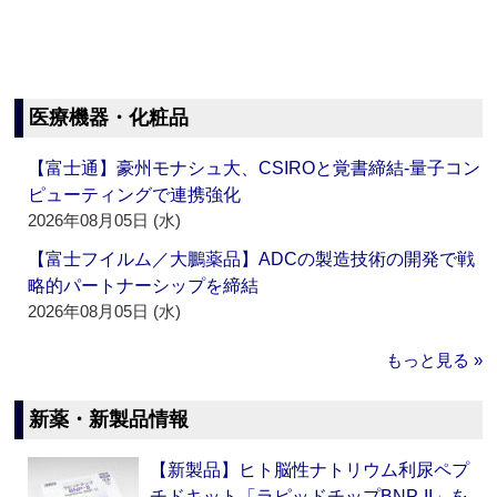
医療機器・化粧品
【富士通】豪州モナシュ大、CSIROと覚書締結‐量子コン
ピューティングで連携強化
2026年08月05日 (水)
【富士フイルム／大鵬薬品】ADCの製造技術の開発で戦
略的パートナーシップを締結
2026年08月05日 (水)
もっと見る »
新薬・新製品情報
【新製品】ヒト脳性ナトリウム利尿ペプ
チドキット「ラピッドチップBNP-II」を