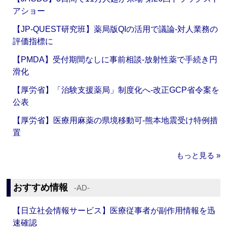
アショー
【JP-QUEST研究班】薬局版QIの活用で議論‐対人業務の
評価指標に
【PMDA】受付期間なしに事前相談‐放射性薬で手続き円
滑化
【厚労省】「治験支援薬局」制度化へ‐改正GCP省令案を
公表
【厚労省】医療用麻薬の県境移動可‐熊本地震受け特例措
置
もっと見る »
おすすめ情報
‐AD‐
【日立社会情報サービス】医療従事者が副作用情報を迅
速確認