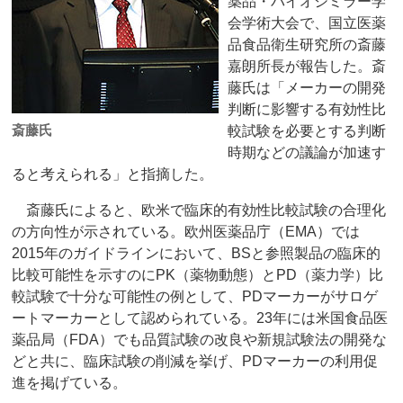
薬品・バイオシミラー学
会学術大会で、国立医薬
品食品衛生研究所の斎藤
嘉朗所長が報告した。斎
藤氏は「メーカーの開発
判断に影響する有効性比
斎藤氏
較試験を必要とする判断
時期などの議論が加速す
ると考えられる」と指摘した。
斎藤氏によると、欧米で臨床的有効性比較試験の合理化
の方向性が示されている。欧州医薬品庁（EMA）では
2015年のガイドラインにおいて、BSと参照製品の臨床的
比較可能性を示すのにPK（薬物動態）とPD（薬力学）比
較試験で十分な可能性の例として、PDマーカーがサロゲ
ートマーカーとして認められている。23年には米国食品医
薬品局（FDA）でも品質試験の改良や新規試験法の開発な
どと共に、臨床試験の削減を挙げ、PDマーカーの利用促
進を掲げている。