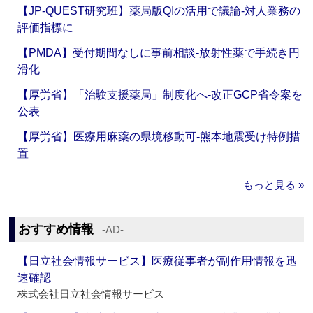
【JP-QUEST研究班】薬局版QIの活用で議論‐対人業務の
評価指標に
【PMDA】受付期間なしに事前相談‐放射性薬で手続き円
滑化
【厚労省】「治験支援薬局」制度化へ‐改正GCP省令案を
公表
【厚労省】医療用麻薬の県境移動可‐熊本地震受け特例措
置
もっと見る »
おすすめ情報
‐AD‐
【日立社会情報サービス】医療従事者が副作用情報を迅
速確認
株式会社日立社会情報サービス