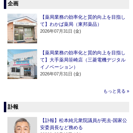
企画
【薬局業務の効率化と質的向上を目指し
て】わかば薬局（東邦薬品）
2026年07月31日 (金)
【薬局業務の効率化と質的向上を目指し
て】大手薬局笹崎店（三菱電機デジタル
イノベーション）
2026年07月31日 (金)
もっと見る »
訃報
【訃報】松本純元衆院議員が死去‐国家公
安委員長など務める