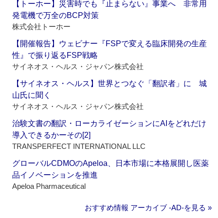
【トーホー】災害時でも『止まらない』事業へ 非常用
発電機で万全のBCP対策
株式会社トーホー
【開催報告】ウェビナー『FSPで変える臨床開発の生産
性』で振り返るFSP戦略
サイネオス・ヘルス・ジャパン株式会社
【サイネオス・ヘルス】世界とつなぐ「翻訳者」に 城
山氏に聞く
サイネオス・ヘルス・ジャパン株式会社
治験文書の翻訳・ローカライゼーションにAIをどれだけ
導入できるかーその[2]
TRANSPERFECT INTERNATIONAL LLC
グローバルCDMOのApeloa、日本市場に本格展開し医薬
品イノベーションを推進
Apeloa Pharmaceutical
おすすめ情報 アーカイブ ‐AD‐を見る »