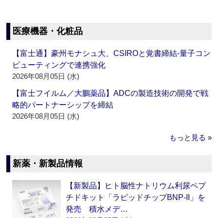
医療機器・化粧品
【富士通】豪州モナシュ大、CSIROと覚書締結‐量子コン
ピューティングで連携強化
2026年08月05日 (水)
【富士フイルム／大鵬薬品】ADCの製造技術の開発で戦
略的パートナーシップを締結
2026年08月05日 (水)
もっと見る »
新薬・新製品情報
【新製品】ヒト脳性ナトリウム利尿ペプ
チドキット「ラピッドチップBNP-II」を
発売 積水メデ…