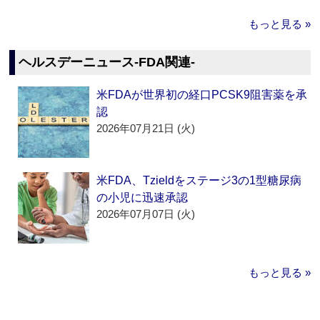
もっと見る »
ヘルスデーニュース‐FDA関連‐
米FDAが世界初の経口PCSK9阻害薬を承
認
2026年07月21日 (火)
米FDA、Tzieldをステージ3の1型糖尿病
の小児に迅速承認
2026年07月07日 (火)
もっと見る »