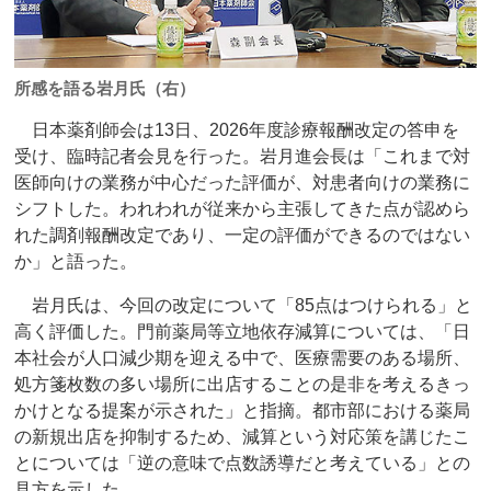
所感を語る岩月氏（右）
日本薬剤師会は13日、2026年度診療報酬改定の答申を
受け、臨時記者会見を行った。岩月進会長は「これまで対
医師向けの業務が中心だった評価が、対患者向けの業務に
シフトした。われわれが従来から主張してきた点が認めら
れた調剤報酬改定であり、一定の評価ができるのではない
か」と語った。
岩月氏は、今回の改定について「85点はつけられる」と
高く評価した。門前薬局等立地依存減算については、「日
本社会が人口減少期を迎える中で、医療需要のある場所、
処方箋枚数の多い場所に出店することの是非を考えるきっ
かけとなる提案が示された」と指摘。都市部における薬局
の新規出店を抑制するため、減算という対応策を講じたこ
とについては「逆の意味で点数誘導だと考えている」との
見方を示した。