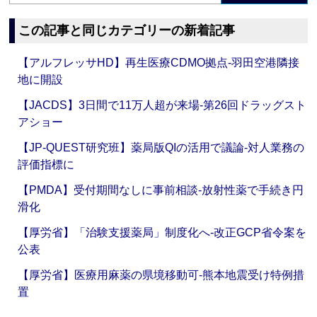
この記事と同じカテゴリーの新着記事
【アルフレッサHD】再生医療CDMO拠点‐羽田空港隣接
地に開設
【JACDS】3日間で11万人超が来場‐第26回ドラッグスト
アショー
【JP-QUEST研究班】薬局版QIの活用で議論‐対人業務の
評価指標に
【PMDA】受付期間なしに事前相談‐放射性薬で手続き円
滑化
【厚労省】「治験支援薬局」制度化へ‐改正GCP省令案を
公表
【厚労省】医療用麻薬の県境移動可‐熊本地震受け特例措
置