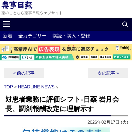
薬のことなら薬事日報ウェブサイト
新着
全カテゴリー
購読・購入・登録
« 前の記事
次の記事 »
TOP
>
HEADLINE NEWS
∨
対患者業務に評価シフト‐日薬 岩月会
長、調剤報酬改定に理解示す
2026年02月17日 (火)