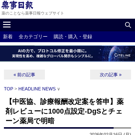
薬のことなら薬事日報ウェブサイト
新着
全カテゴリー
購読・購入・登録
« 前の記事
次の記事 »
TOP
>
HEADLINE NEWS
∨
【中医協、診療報酬改定案を答申】薬
剤レビューに1000点設定‐DgSとチェ
ーン薬局で明暗
2026年02月16日 (月)