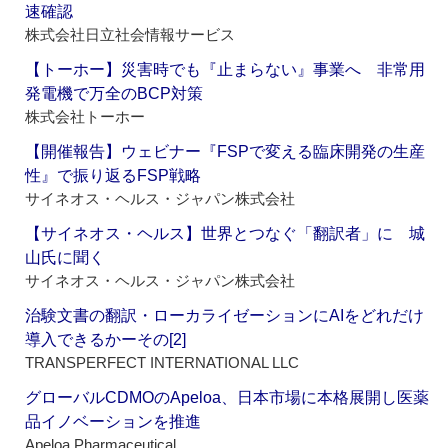
速確認
株式会社日立社会情報サービス
【トーホー】災害時でも『止まらない』事業へ 非常用
発電機で万全のBCP対策
株式会社トーホー
【開催報告】ウェビナー『FSPで変える臨床開発の生産
性』で振り返るFSP戦略
サイネオス・ヘルス・ジャパン株式会社
【サイネオス・ヘルス】世界とつなぐ「翻訳者」に 城
山氏に聞く
サイネオス・ヘルス・ジャパン株式会社
治験文書の翻訳・ローカライゼーションにAIをどれだけ
導入できるかーその[2]
TRANSPERFECT INTERNATIONAL LLC
グローバルCDMOのApeloa、日本市場に本格展開し医薬
品イノベーションを推進
Apeloa Pharmaceutical