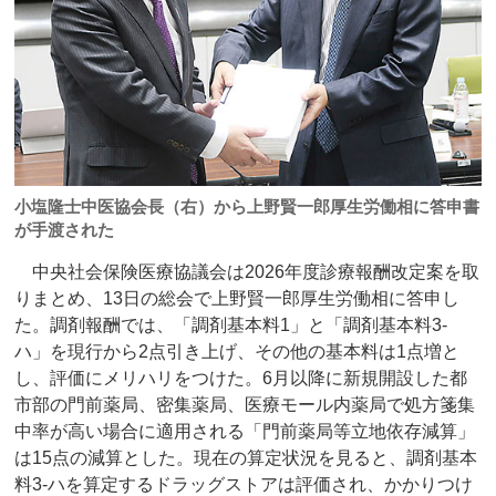
小塩隆士中医協会長（右）から上野賢一郎厚生労働相に答申書
が手渡された
中央社会保険医療協議会は2026年度診療報酬改定案を取
りまとめ、13日の総会で上野賢一郎厚生労働相に答申し
た。調剤報酬では、「調剤基本料1」と「調剤基本料3-
ハ」を現行から2点引き上げ、その他の基本料は1点増と
し、評価にメリハリをつけた。6月以降に新規開設した都
市部の門前薬局、密集薬局、医療モール内薬局で処方箋集
中率が高い場合に適用される「門前薬局等立地依存減算」
は15点の減算とした。現在の算定状況を見ると、調剤基本
料3-ハを算定するドラッグストアは評価され、かかりつけ