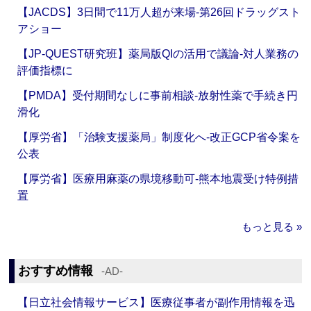
【JACDS】3日間で11万人超が来場‐第26回ドラッグスト
アショー
【JP-QUEST研究班】薬局版QIの活用で議論‐対人業務の
評価指標に
【PMDA】受付期間なしに事前相談‐放射性薬で手続き円
滑化
【厚労省】「治験支援薬局」制度化へ‐改正GCP省令案を
公表
【厚労省】医療用麻薬の県境移動可‐熊本地震受け特例措
置
もっと見る »
おすすめ情報
‐AD‐
【日立社会情報サービス】医療従事者が副作用情報を迅