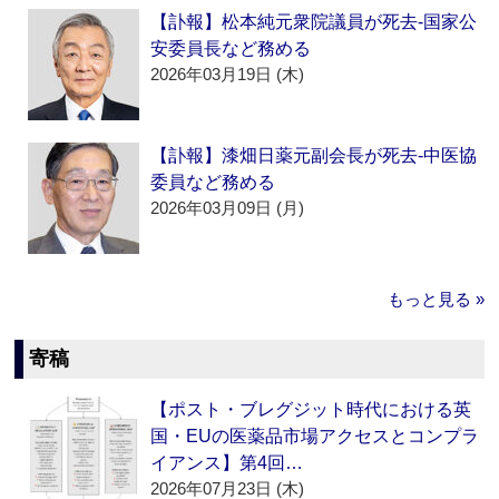
【訃報】松本純元衆院議員が死去‐国家公
安委員長など務める
2026年03月19日 (木)
【訃報】漆畑日薬元副会長が死去‐中医協
委員など務める
2026年03月09日 (月)
もっと見る »
寄稿
【ポスト・ブレグジット時代における英
国・EUの医薬品市場アクセスとコンプラ
イアンス】第4回…
2026年07月23日 (木)