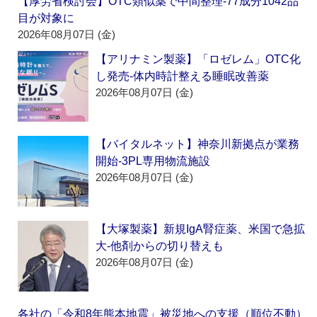
【厚労省検討会】OTC類似薬で中間整理‐77成分1042品
目が対象に
2026年08月07日 (金)
【アリナミン製薬】「ロゼレム」OTC化
し発売‐体内時計整える睡眠改善薬
2026年08月07日 (金)
【バイタルネット】神奈川新拠点が業務
開始‐3PL専用物流施設
2026年08月07日 (金)
【大塚製薬】新規IgA腎症薬、米国で急拡
大‐他剤からの切り替えも
2026年08月07日 (金)
各社の「令和8年熊本地震」被災地への支援（順位不動）