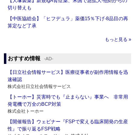
【大塚製薬】新規IgA腎症薬、米国で急拡大‐他剤からの
切り替えも
【中医協総会】「ヒフデュラ」薬価15％下げ‐8品目の再
算定など了承
もっと見る »
おすすめ情報
‐AD‐
【日立社会情報サービス】医療従事者が副作用情報を迅
速確認
株式会社日立社会情報サービス
【トーホー】災害時でも『止まらない』事業へ 非常用
発電機で万全のBCP対策
株式会社トーホー
【開催報告】ウェビナー『FSPで変える臨床開発の生産
性』で振り返るFSP戦略