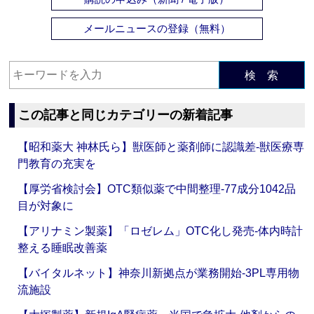
メールニュースの登録（無料）
検 索
この記事と同じカテゴリーの新着記事
【昭和薬大 神林氏ら】獣医師と薬剤師に認識差‐獣医療専
門教育の充実を
【厚労省検討会】OTC類似薬で中間整理‐77成分1042品
目が対象に
【アリナミン製薬】「ロゼレム」OTC化し発売‐体内時計
整える睡眠改善薬
【バイタルネット】神奈川新拠点が業務開始‐3PL専用物
流施設