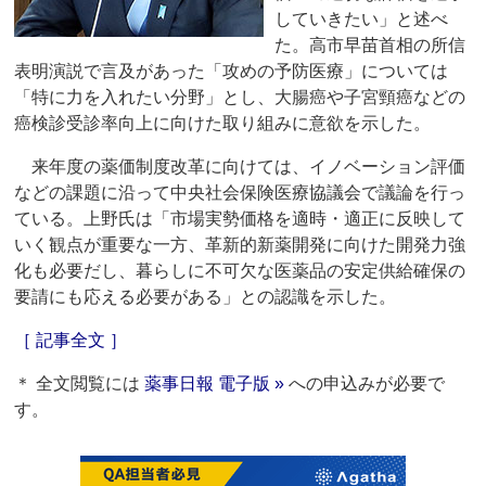
していきたい」と述べ
た。高市早苗首相の所信
表明演説で言及があった「攻めの予防医療」については
「特に力を入れたい分野」とし、大腸癌や子宮頸癌などの
癌検診受診率向上に向けた取り組みに意欲を示した。
来年度の薬価制度改革に向けては、イノベーション評価
などの課題に沿って中央社会保険医療協議会で議論を行っ
ている。上野氏は「市場実勢価格を適時・適正に反映して
いく観点が重要な一方、革新的新薬開発に向けた開発力強
化も必要だし、暮らしに不可欠な医薬品の安定供給確保の
要請にも応える必要がある」との認識を示した。
［ 記事全文 ］
＊ 全文閲覧には
薬事日報 電子版 »
への申込みが必要で
す。