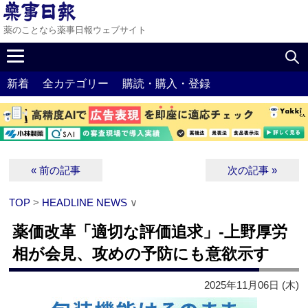
薬のことなら薬事日報ウェブサイト
新着
全カテゴリー
購読・購入・登録
« 前の記事
次の記事 »
TOP
>
HEADLINE NEWS
∨
薬価改革「適切な評価追求」‐上野厚労
相が会見、攻めの予防にも意欲示す
2025年11月06日 (木)