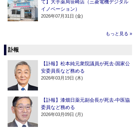
て】大手薬局笹崎店（三菱電機デジタル
イノベーション）
2026年07月31日 (金)
もっと見る »
訃報
【訃報】松本純元衆院議員が死去‐国家公
安委員長など務める
2026年03月19日 (木)
【訃報】漆畑日薬元副会長が死去‐中医協
委員など務める
2026年03月09日 (月)