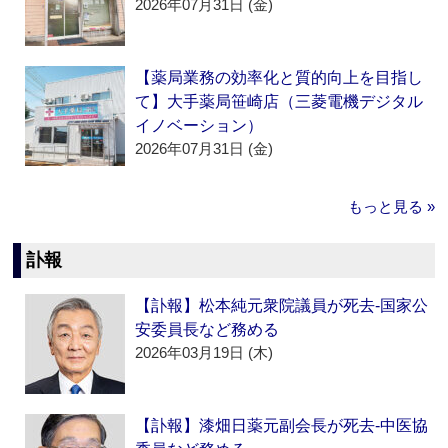
2026年07月31日 (金)
【薬局業務の効率化と質的向上を目指し
て】大手薬局笹崎店（三菱電機デジタル
イノベーション）
2026年07月31日 (金)
もっと見る »
訃報
【訃報】松本純元衆院議員が死去‐国家公
安委員長など務める
2026年03月19日 (木)
【訃報】漆畑日薬元副会長が死去‐中医協