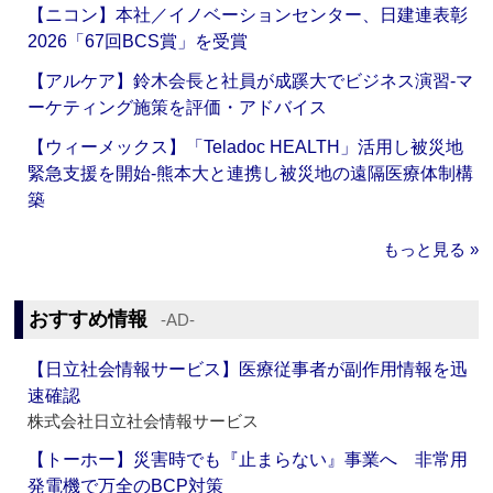
【ニコン】本社／イノベーションセンター、日建連表彰
2026「67回BCS賞」を受賞
【アルケア】鈴木会長と社員が成蹊大でビジネス演習‐マ
ーケティング施策を評価・アドバイス
【ウィーメックス】「Teladoc HEALTH」活用し被災地
緊急支援を開始‐熊本大と連携し被災地の遠隔医療体制構
築
もっと見る »
おすすめ情報
‐AD‐
【日立社会情報サービス】医療従事者が副作用情報を迅
速確認
株式会社日立社会情報サービス
【トーホー】災害時でも『止まらない』事業へ 非常用
発電機で万全のBCP対策