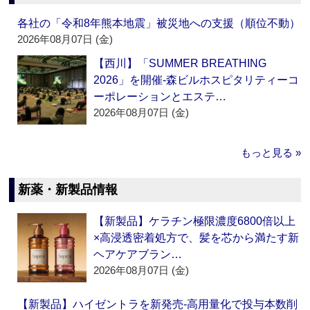
各社の「令和8年熊本地震」被災地への支援（順位不動）
2026年08月07日 (金)
【西川】「SUMMER BREATHING
2026」を開催‐森ビルホスピタリティーコ
ーポレーションとエステ…
2026年08月07日 (金)
もっと見る »
新薬・新製品情報
【新製品】ケラチン極限濃度6800倍以上
×高浸透密着処方で、髪を芯から満たす新
ヘアケアブラン…
2026年08月07日 (金)
【新製品】ハイゼントラを新発売‐高用量化で投与本数削