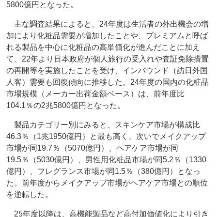
5800億円となった。
主な調査結果によると、24年度は生活者の外出機会の増
加により化粧品需要が増加したことや、プレミアムと呼ば
れる製品を中心に化粧品の高単価化が進んだことに加え
て、22年より日本政府が個人旅行の受入れや査証免除措置
の再開等を実施したことを受け、インバウンド（訪日外国
人客）需要も回復傾向に推移した。24年度の国内の化粧品
市場規模（メーカー出荷金額ベース）は、前年度比
104.1％の2兆5800億円となった。
製品カテゴリー別にみると、スキンケア市場が構成比
46.3％（1兆1950億円）と最も高く、次いでメイクアップ
市場が同19.7％（5070億円）、ヘアケア市場が同
19.5％（5030億円）、男性用化粧品市場が同5.2％（1330
億円）、フレグランス市場が同1.5％（380億円）となっ
た。前年度からメイクアップ市場がヘアケア市場との順位
を逆転した。
25年度以降は、高機能製品など高付加価値化により引き