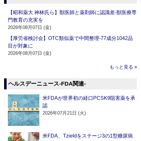
【昭和薬大 神林氏ら】獣医師と薬剤師に認識差‐獣医療専
門教育の充実を
2026年08月07日 (金)
【厚労省検討会】OTC類似薬で中間整理‐77成分1042品
目が対象に
2026年08月07日 (金)
もっと見る »
ヘルスデーニュース‐FDA関連‐
米FDAが世界初の経口PCSK9阻害薬を承
認
2026年07月21日 (火)
米FDA、Tzieldをステージ3の1型糖尿病