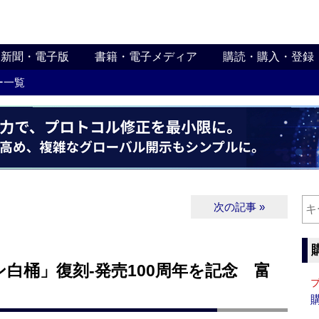
新聞・電子版
書籍・電子メディア
購読・購入・登録
ー一覧
次の記事 »
白桶」復刻‐発売100周年を記念 富