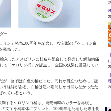
2
2
ダー
リン」発売100周年を記念し、復刻版の「ケロリン白
を発売した。
ら輸入したアスピリンに桂皮を配合して発売した解熱鎮痛
として「ケロリン桶」が誕生し、全国の銭湯に普及してい
2
だが、当初は白色の桶だった。汚れが目立つために、誕
いう経緯がある。白桶は短い期間しか出回らなかったた
2
ばれているという。
復刻するケロリン白桶は、発売当時のカラーを再現し
ce 1925」の文字を桶本体にプリント。100周年を記念した専用化