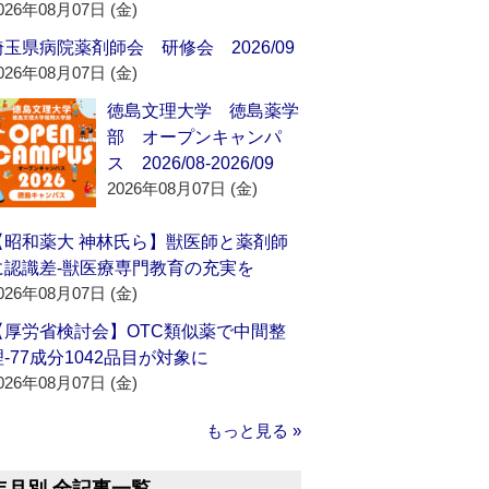
026年08月07日 (金)
埼玉県病院薬剤師会 研修会 2026/09
026年08月07日 (金)
徳島文理大学 徳島薬学
部 オープンキャンパ
ス 2026/08-2026/09
2026年08月07日 (金)
【昭和薬大 神林氏ら】獣医師と薬剤師
に認識差‐獣医療専門教育の充実を
026年08月07日 (金)
【厚労省検討会】OTC類似薬で中間整
理‐77成分1042品目が対象に
026年08月07日 (金)
もっと見る »