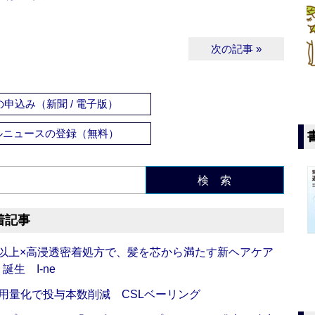
次の記事 »
申込み（新聞 / 電子版）
ルニュースの登録（無料）
検 索
着記事
倍以上×高浸透密着処方で、髪を芯から満たす新ヘアケア
生 I-ne
用量化で投与本数削減 CSLベーリング