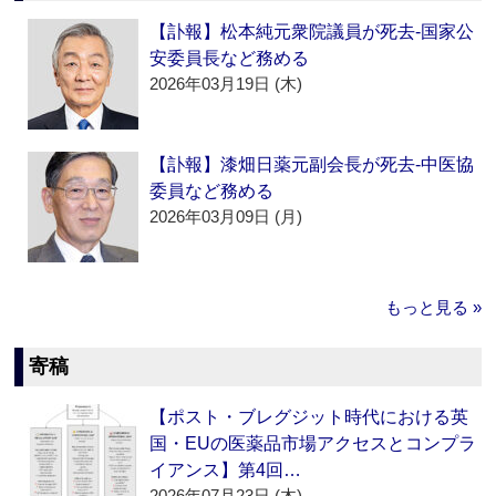
【訃報】松本純元衆院議員が死去‐国家公
安委員長など務める
2026年03月19日 (木)
【訃報】漆畑日薬元副会長が死去‐中医協
委員など務める
2026年03月09日 (月)
もっと見る »
寄稿
【ポスト・ブレグジット時代における英
国・EUの医薬品市場アクセスとコンプラ
イアンス】第4回…
2026年07月23日 (木)