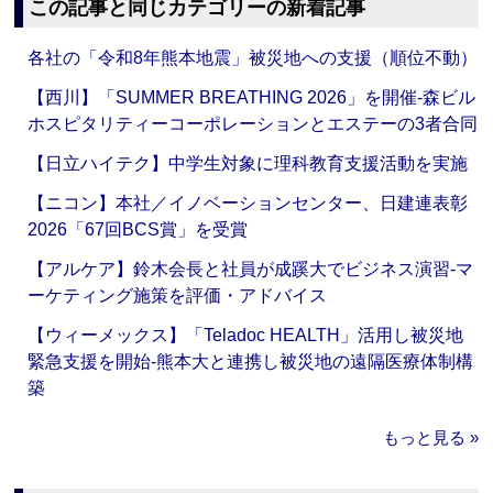
この記事と同じカテゴリーの新着記事
各社の「令和8年熊本地震」被災地への支援（順位不動）
【西川】「SUMMER BREATHING 2026」を開催‐森ビル
ホスピタリティーコーポレーションとエステーの3者合同
【日立ハイテク】中学生対象に理科教育支援活動を実施
【ニコン】本社／イノベーションセンター、日建連表彰
2026「67回BCS賞」を受賞
【アルケア】鈴木会長と社員が成蹊大でビジネス演習‐マ
ーケティング施策を評価・アドバイス
【ウィーメックス】「Teladoc HEALTH」活用し被災地
緊急支援を開始‐熊本大と連携し被災地の遠隔医療体制構
築
もっと見る »