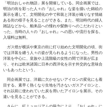
「明治おしゃれ物語」展を開催している。同企画展では、
明治の街を彩った人々の『おしゃれ』な姿を描いた錦絵の
展示を通して、文明開化の中で和装と洋装が織りなす情緒
ある街の様子を見ることができる。また、明治時代の婦人
雑誌などから、舶来品への憧れや髪飾りへのこだわりとい
った、当時の人々の『おしゃれ』への思いや流行を探る。
入場料は無料。
ガス燈が横浜や東京の街に灯り始めた文明開化の頃、街
では洋装を纏う人々の姿が見られるようになった。男性の
洋装を中心に、皇族や上流階級の女性の間で洋装が広ま
り、それは欧米諸国に日本の西洋化を示す外交的な意味合
いもあったという。
同企画展では、洋裁に欠かせないアイロンの変化にも着
目する。素早く熱くなり生地を汚さないガスアイロンと、
それ以前に使われていた炭を用いたアイロンを展示。その
違いを見ることができる。
さらに、紅ミュージアムの協力により、『おしゃれ』に