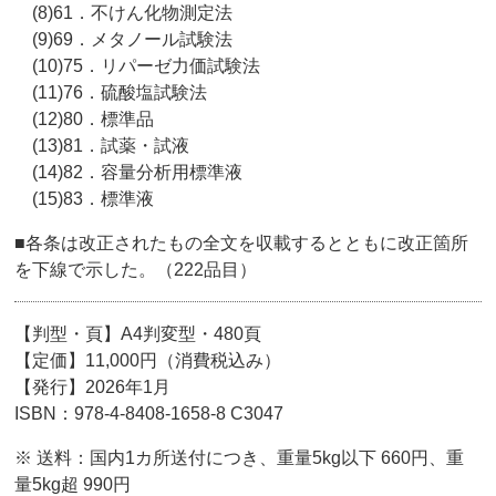
(8)61．不けん化物測定法
(9)69．メタノール試験法
(10)75．リパーゼ力価試験法
(11)76．硫酸塩試験法
(12)80．標準品
(13)81．試薬・試液
(14)82．容量分析用標準液
(15)83．標準液
■各条は改正されたもの全文を収載するとともに改正箇所
を下線で示した。（222品目）
【判型・頁】A4判変型・480頁
【定価】11,000円（消費税込み）
【発行】2026年1月
ISBN：978-4-8408-1658-8 C3047
※ 送料：国内1カ所送付につき、重量5kg以下 660円、重
量5kg超 990円