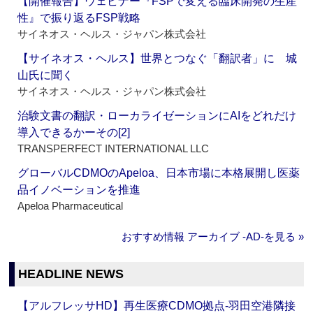
【開催報告】ウェビナー『FSPで変える臨床開発の生産
性』で振り返るFSP戦略
サイネオス・ヘルス・ジャパン株式会社
【サイネオス・ヘルス】世界とつなぐ「翻訳者」に 城
山氏に聞く
サイネオス・ヘルス・ジャパン株式会社
治験文書の翻訳・ローカライゼーションにAIをどれだけ
導入できるかーその[2]
TRANSPERFECT INTERNATIONAL LLC
グローバルCDMOのApeloa、日本市場に本格展開し医薬
品イノベーションを推進
Apeloa Pharmaceutical
おすすめ情報 アーカイブ ‐AD‐を見る »
HEADLINE NEWS
【アルフレッサHD】再生医療CDMO拠点‐羽田空港隣接