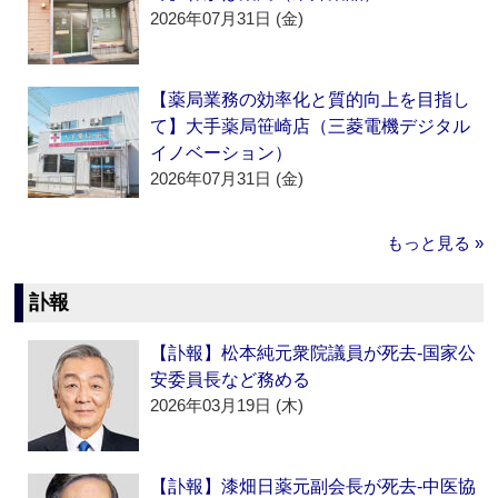
2026年07月31日 (金)
【薬局業務の効率化と質的向上を目指し
て】大手薬局笹崎店（三菱電機デジタル
イノベーション）
2026年07月31日 (金)
もっと見る »
訃報
【訃報】松本純元衆院議員が死去‐国家公
安委員長など務める
2026年03月19日 (木)
【訃報】漆畑日薬元副会長が死去‐中医協