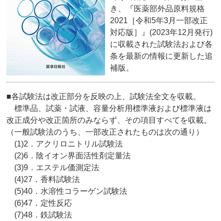
き、『医薬部外品原料規格
2021［令和5年3月一部改正
対応版］』(2023年12月発行)
に収載された試験法および各
条を最新の情報に更新した追
補版。
■各試験法は改正部分を反映の上、試験法全文を収載。
標準品、試薬・試液、容量分析用標準液および標準液は
改正成分や改正箇所のみならず、その項目すべてを収載。
（一般試験法のうち、一部改正されたものは次の通り）
(1)2．アクリロニトリル試験法
(2)6．陰イオン界面活性剤定量法
(3)9．エステル価測定法
(4)27．香料試験法
(5)40．水溶性コラーゲン試験法
(6)47．定性反応
(7)48．鉄試験法