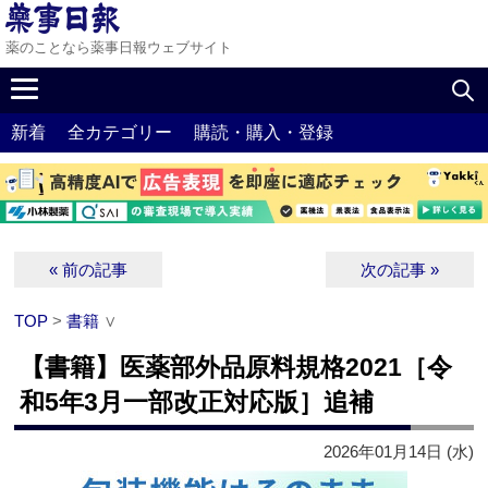
薬のことなら薬事日報ウェブサイト
新着
全カテゴリー
購読・購入・登録
« 前の記事
次の記事 »
TOP
>
書籍
∨
【書籍】医薬部外品原料規格2021［令
和5年3月一部改正対応版］追補
2026年01月14日 (水)