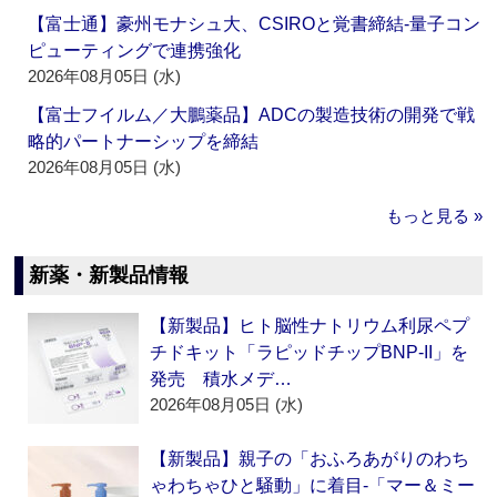
【富士通】豪州モナシュ大、CSIROと覚書締結‐量子コン
ピューティングで連携強化
2026年08月05日 (水)
【富士フイルム／大鵬薬品】ADCの製造技術の開発で戦
略的パートナーシップを締結
2026年08月05日 (水)
もっと見る »
新薬・新製品情報
【新製品】ヒト脳性ナトリウム利尿ペプ
チドキット「ラピッドチップBNP-II」を
発売 積水メデ…
2026年08月05日 (水)
【新製品】親子の「おふろあがりのわち
ゃわちゃひと騒動」に着目‐「マー＆ミー