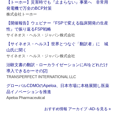
【トーホー】災害時でも『止まらない』事業へ 非常用
発電機で万全のBCP対策
株式会社トーホー
【開催報告】ウェビナー『FSPで変える臨床開発の生産
性』で振り返るFSP戦略
サイネオス・ヘルス・ジャパン株式会社
【サイネオス・ヘルス】世界とつなぐ「翻訳者」に 城
山氏に聞く
サイネオス・ヘルス・ジャパン株式会社
治験文書の翻訳・ローカライゼーションにAIをどれだけ
導入できるかーその[2]
TRANSPERFECT INTERNATIONAL LLC
グローバルCDMOのApeloa、日本市場に本格展開し医薬
品イノベーションを推進
Apeloa Pharmaceutical
おすすめ情報 アーカイブ ‐AD‐を見る »