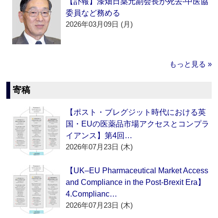
【訃報】漆畑日薬元副会長が死去‐中医協
委員など務める
2026年03月09日 (月)
もっと見る »
寄稿
【ポスト・ブレグジット時代における英
国・EUの医薬品市場アクセスとコンプラ
イアンス】第4回…
2026年07月23日 (木)
【UK–EU Pharmaceutical Market Access
and Compliance in the Post-Brexit Era】
4.Complianc…
2026年07月23日 (木)