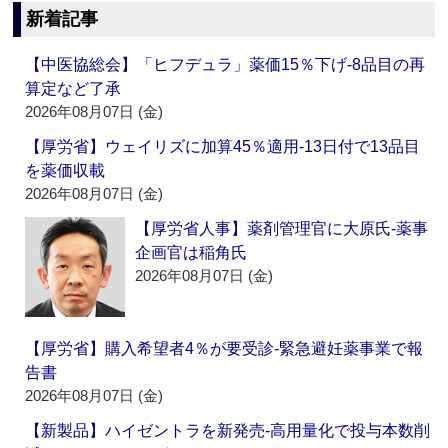
新着記事
【中医協総会】「ヒフデュラ」薬価15％下げ‐8品目の再
算定など了承
2026年08月07日 (金)
【厚労省】ウェイリズに加算45％適用‐13日付で13品目
を薬価収載
2026年08月07日 (金)
【厚労省人事】薬剤管理官に大原氏‐薬事
企画官は稲角氏
2026年08月07日 (金)
【厚労省】購入希望者4％が要受診‐緊急避妊薬事業で報
告書
2026年08月07日 (金)
【新製品】ハイゼントラを新発売‐高用量化で投与本数削