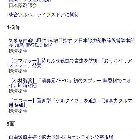
日本薬剤師会
統合ツルハ、ライフストアに期待
4-5面
気象条件追い風に5％増目指す‐大日本除虫菊取締役営業本部
長 加島 庸行氏に聞く
環境衛生
【フマキラー】待ちぶせ殺虫で害虫を防御‐「おうちバリア
スプレー」発売
環境衛生
【小林製薬】「消臭元ZERO」初のスプレー‐無香料でニオ
イに即時対応
環境衛生
【エステー】置き型「ゲルタイプ」を追加‐「消臭力クルマ
用 feelU」
環境衛生
6面
自由診療主導で拡大予測‐国内オンライン診療市場