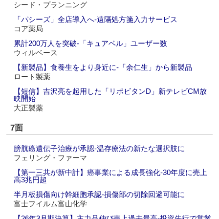
シード・プランニング
「パシーズ」全店導入へ‐遠隔処方箋入力サービス
コア薬局
累計200万人を突破‐「キュアベル」ユーザー数
ウィルベース
【新製品】食養生をより身近に‐「余仁生」から新製品
ロート製薬
【短信】吉沢亮を起用した「リポビタンD」新テレビCM放
映開始
大正製薬
7面
膀胱癌遺伝子治療が承認‐温存療法の新たな選択肢に
フェリング・ファーマ
【第一三共が新中計】癌事業による成長強化‐30年度に売上
高3兆円超
半月板損傷向け幹細胞承認‐損傷部の切除回避可能に
富士フイルム富山化学
【26年3月期決算】主力品伸び売上過去最高‐投資先行で営業