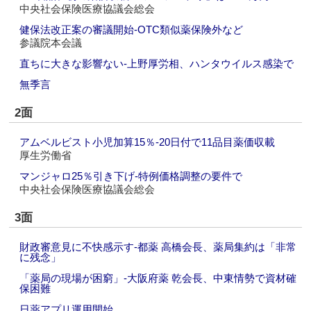
中央社会保険医療協議会総会
健保法改正案の審議開始‐OTC類似薬保険外など
参議院本会議
直ちに大きな影響ない‐上野厚労相、ハンタウイルス感染で
無季言
2面
アムベルビスト小児加算15％‐20日付で11品目薬価収載
厚生労働省
マンジャロ25％引き下げ‐特例価格調整の要件で
中央社会保険医療協議会総会
3面
財政審意見に不快感示す‐都薬 高橋会長、薬局集約は「非常
に残念」
「薬局の現場が困窮」‐大阪府薬 乾会長、中東情勢で資材確
保困難
日薬アプリ運用開始