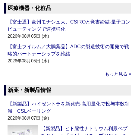
医療機器・化粧品
【富士通】豪州モナシュ大、CSIROと覚書締結‐量子コン
ピューティングで連携強化
2026年08月05日 (水)
【富士フイルム／大鵬薬品】ADCの製造技術の開発で戦
略的パートナーシップを締結
2026年08月05日 (水)
もっと見る »
新薬・新製品情報
【新製品】ハイゼントラを新発売‐高用量化で投与本数削
減 CSLベーリング
2026年08月07日 (金)
【新製品】ヒト脳性ナトリウム利尿ペプ