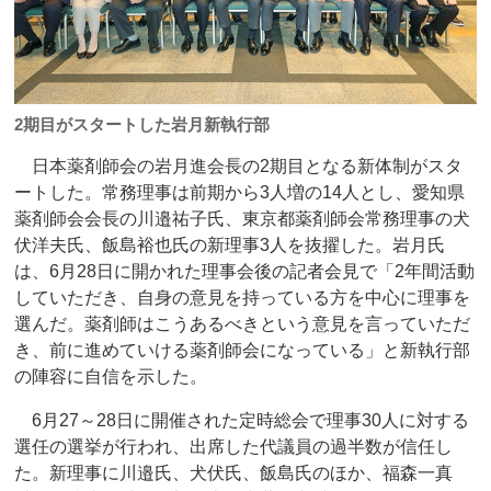
2期目がスタートした岩月新執行部
日本薬剤師会の岩月進会長の2期目となる新体制がスタ
ートした。常務理事は前期から3人増の14人とし、愛知県
薬剤師会会長の川邉祐子氏、東京都薬剤師会常務理事の犬
伏洋夫氏、飯島裕也氏の新理事3人を抜擢した。岩月氏
は、6月28日に開かれた理事会後の記者会見で「2年間活動
していただき、自身の意見を持っている方を中心に理事を
選んだ。薬剤師はこうあるべきという意見を言っていただ
き、前に進めていける薬剤師会になっている」と新執行部
の陣容に自信を示した。
6月27～28日に開催された定時総会で理事30人に対する
選任の選挙が行われ、出席した代議員の過半数が信任し
た。新理事に川邉氏、犬伏氏、飯島氏のほか、福森一真