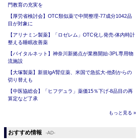
門教育の充実を
【厚労省検討会】OTC類似薬で中間整理‐77成分1042品
目が対象に
【アリナミン製薬】「ロゼレム」OTC化し発売‐体内時計
整える睡眠改善薬
【バイタルネット】神奈川新拠点が業務開始‐3PL専用物
流施設
【大塚製薬】新規IgA腎症薬、米国で急拡大‐他剤からの
切り替えも
【中医協総会】「ヒフデュラ」薬価15％下げ‐8品目の再
算定など了承
もっと見る »
おすすめ情報
‐AD‐