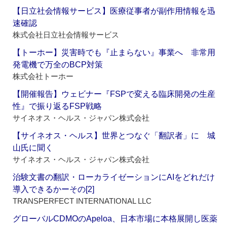
【日立社会情報サービス】医療従事者が副作用情報を迅
速確認
株式会社日立社会情報サービス
【トーホー】災害時でも『止まらない』事業へ 非常用
発電機で万全のBCP対策
株式会社トーホー
【開催報告】ウェビナー『FSPで変える臨床開発の生産
性』で振り返るFSP戦略
サイネオス・ヘルス・ジャパン株式会社
【サイネオス・ヘルス】世界とつなぐ「翻訳者」に 城
山氏に聞く
サイネオス・ヘルス・ジャパン株式会社
治験文書の翻訳・ローカライゼーションにAIをどれだけ
導入できるかーその[2]
TRANSPERFECT INTERNATIONAL LLC
グローバルCDMOのApeloa、日本市場に本格展開し医薬