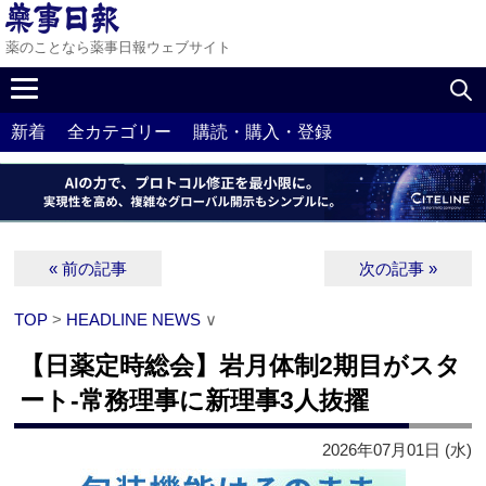
薬のことなら薬事日報ウェブサイト
新着
全カテゴリー
購読・購入・登録
« 前の記事
次の記事 »
TOP
>
HEADLINE NEWS
∨
【日薬定時総会】岩月体制2期目がスタ
ート‐常務理事に新理事3人抜擢
2026年07月01日 (水)