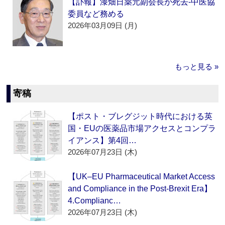
【訃報】漆畑日薬元副会長が死去‐中医協
委員など務める
2026年03月09日 (月)
もっと見る »
寄稿
【ポスト・ブレグジット時代における英
国・EUの医薬品市場アクセスとコンプラ
イアンス】第4回…
2026年07月23日 (木)
【UK–EU Pharmaceutical Market Access
and Compliance in the Post-Brexit Era】
4.Complianc…
2026年07月23日 (木)