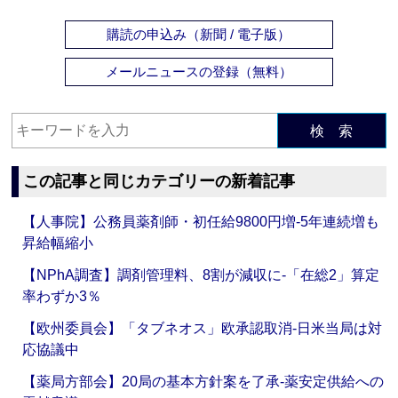
購読の申込み（新聞 / 電子版）
メールニュースの登録（無料）
検 索
この記事と同じカテゴリーの新着記事
【人事院】公務員薬剤師・初任給9800円増‐5年連続増も
昇給幅縮小
【NPhA調査】調剤管理料、8割が減収に‐「在総2」算定
率わずか3％
【欧州委員会】「タブネオス」欧承認取消‐日米当局は対
応協議中
【薬局方部会】20局の基本方針案を了承‐薬安定供給への