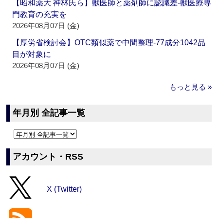
【昭和薬大 神林氏ら】獣医師と薬剤師に認識差‐獣医療専
門教育の充実を
2026年08月07日 (金)
【厚労省検討会】OTC類似薬で中間整理‐77成分1042品
目が対象に
2026年08月07日 (金)
もっと見る »
年月別 全記事一覧
アカウント・RSS
X (Twitter)