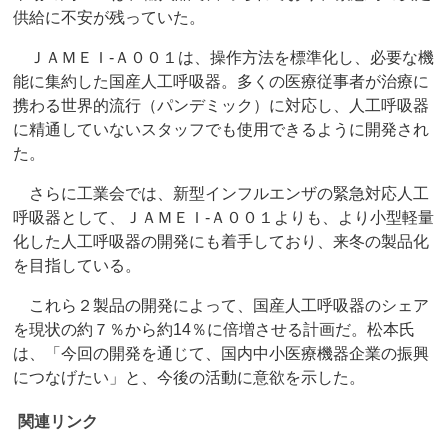
供給に不安が残っていた。
ＪＡＭＥＩ‐Ａ００１は、操作方法を標準化し、必要な機
能に集約した国産人工呼吸器。多くの医療従事者が治療に
携わる世界的流行（パンデミック）に対応し、人工呼吸器
に精通していないスタッフでも使用できるように開発され
た。
さらに工業会では、新型インフルエンザの緊急対応人工
呼吸器として、ＪＡＭＥＩ‐Ａ００１よりも、より小型軽量
化した人工呼吸器の開発にも着手しており、来冬の製品化
を目指している。
これら２製品の開発によって、国産人工呼吸器のシェア
を現状の約７％から約14％に倍増させる計画だ。松本氏
は、「今回の開発を通じて、国内中小医療機器企業の振興
につなげたい」と、今後の活動に意欲を示した。
関連リンク