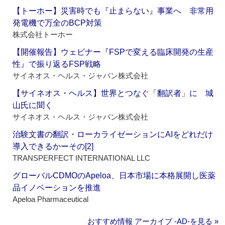
【トーホー】災害時でも『止まらない』事業へ 非常用
発電機で万全のBCP対策
株式会社トーホー
【開催報告】ウェビナー『FSPで変える臨床開発の生産
性』で振り返るFSP戦略
サイネオス・ヘルス・ジャパン株式会社
【サイネオス・ヘルス】世界とつなぐ「翻訳者」に 城
山氏に聞く
サイネオス・ヘルス・ジャパン株式会社
治験文書の翻訳・ローカライゼーションにAIをどれだけ
導入できるかーその[2]
TRANSPERFECT INTERNATIONAL LLC
グローバルCDMOのApeloa、日本市場に本格展開し医薬
品イノベーションを推進
Apeloa Pharmaceutical
おすすめ情報 アーカイブ ‐AD‐を見る »