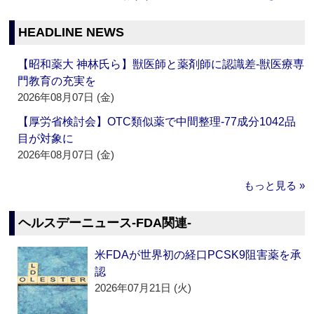
HEADLINE NEWS
【昭和薬大 神林氏ら】獣医師と薬剤師に認識差‐獣医療専
門教育の充実を
2026年08月07日 (金)
【厚労省検討会】OTC類似薬で中間整理‐77成分1042品
目が対象に
2026年08月07日 (金)
もっと見る »
ヘルスデーニュース‐FDA関連‐
米FDAが世界初の経口PCSK9阻害薬を承
認
2026年07月21日 (火)