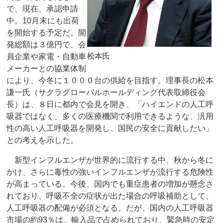
で、現在、承認申請
中。10月末にも出荷
を開始する予定だ。開
発総額は３億円で、会
松本氏
員企業や家電・自動車
メーカーとの協業体制
により、今冬に１０００台の供給を目指す。理事長の松本
謙一氏（サクラグローバルホールディング代表取締役会
長）は、８日に都内で会見を開き、「ハイエンドの人工呼
吸器ではなく、多くの医療機関で利用できるような、汎用
性の高い人工呼吸器を開発し、国民の安全に貢献したい」
との考えを示した。
新型インフルエンザが世界的に流行する中、秋から冬に
かけ、さらに毒性の強いインフルエンザが流行する危険性
が高まっている。今後、国内でも重症患者の増加が懸念さ
れており、呼吸不全の症状が出た場合の呼吸補助として、
人工呼吸器の配備が必須となる。だが、国内の人工呼吸器
市場の約93％は、輸入品で占められており、緊急時の安定