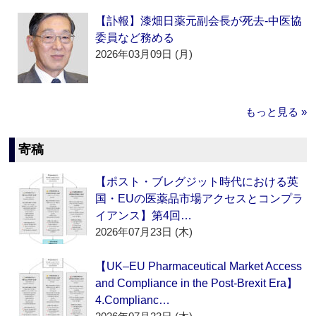
【訃報】漆畑日薬元副会長が死去‐中医協
委員など務める
2026年03月09日 (月)
もっと見る »
寄稿
【ポスト・ブレグジット時代における英
国・EUの医薬品市場アクセスとコンプラ
イアンス】第4回…
2026年07月23日 (木)
【UK–EU Pharmaceutical Market Access
and Compliance in the Post-Brexit Era】
4.Complianc…