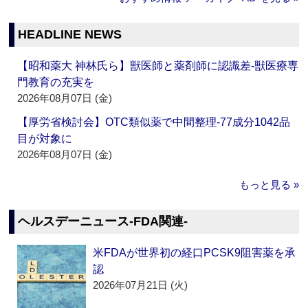
HEADLINE NEWS
【昭和薬大 神林氏ら】獣医師と薬剤師に認識差‐獣医療専
門教育の充実を
2026年08月07日 (金)
【厚労省検討会】OTC類似薬で中間整理‐77成分1042品
目が対象に
2026年08月07日 (金)
もっと見る »
ヘルスデーニュース‐FDA関連‐
米FDAが世界初の経口PCSK9阻害薬を承
認
2026年07月21日 (火)