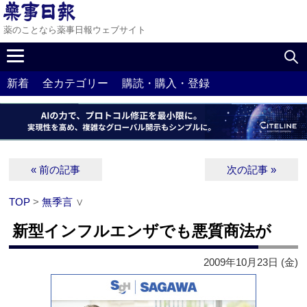
薬のことなら薬事日報ウェブサイト
新着
全カテゴリー
購読・購入・登録
« 前の記事
次の記事 »
TOP
>
無季言
∨
新型インフルエンザでも悪質商法が
2009年10月23日 (金)