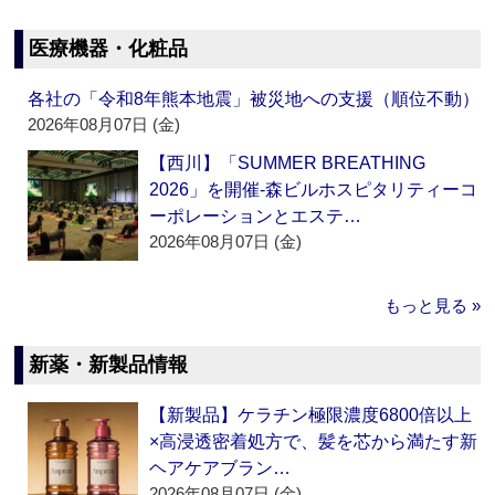
医療機器・化粧品
各社の「令和8年熊本地震」被災地への支援（順位不動）
2026年08月07日 (金)
【西川】「SUMMER BREATHING
2026」を開催‐森ビルホスピタリティーコ
ーポレーションとエステ…
2026年08月07日 (金)
もっと見る »
新薬・新製品情報
【新製品】ケラチン極限濃度6800倍以上
×高浸透密着処方で、髪を芯から満たす新
ヘアケアブラン…
2026年08月07日 (金)