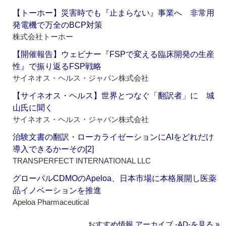
【トーホー】災害時でも『止まらない』事業へ 非常用
発電機で万全のBCP対策
株式会社トーホー
【開催報告】ウェビナー『FSPで変える臨床開発の生産
性』で振り返るFSP戦略
サイネオス・ヘルス・ジャパン株式会社
【サイネオス・ヘルス】世界とつなぐ「翻訳者」に 城
山氏に聞く
サイネオス・ヘルス・ジャパン株式会社
治験文書の翻訳・ローカライゼーションにAIをどれだけ
導入できるかーその[2]
TRANSPERFECT INTERNATIONAL LLC
グローバルCDMOのApeloa、日本市場に本格展開し医薬
品イノベーションを推進
Apeloa Pharmaceutical
おすすめ情報 アーカイブ ‐AD‐を見る »