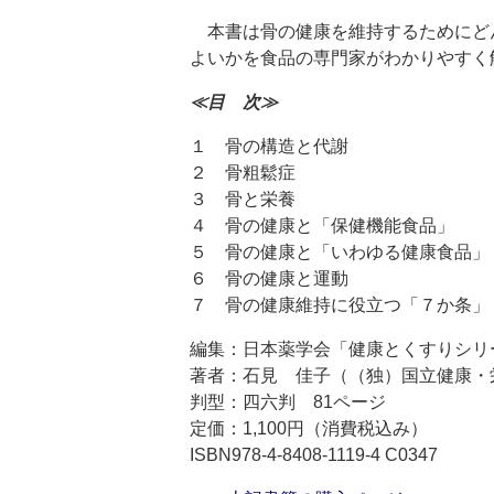
本書は骨の健康を維持するためにど
よいかを食品の専門家がわかりやすく
≪目 次≫
１ 骨の構造と代謝
２ 骨粗鬆症
３ 骨と栄養
４ 骨の健康と「保健機能食品」
５ 骨の健康と「いわゆる健康食品」
６ 骨の健康と運動
７ 骨の健康維持に役立つ「７か条」
編集：日本薬学会「健康とくすりシリ
著者：石見 佳子（（独）国立健康・
判型：四六判 81ページ
定価：1,100円（消費税込み）
ISBN978-4-8408-1119-4 C0347