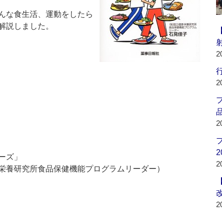
んな食生活、運動をしたら
解説しました。
2
行
2
品
2
2
ーズ」
2
栄養研究所食品保健機能プログラムリーダー）
2