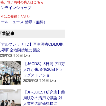
書籍、電子商材の購入はこちら
オンラインショップ
まずはご登録ください
メールニュース 登録（無料）
新着記事
【アルフレッサHD】再生医療CDMO拠
点‐羽田空港隣接地に開設
026年08月06日 (木)
【JACDS】3日間で11万
人超が来場‐第26回ドラ
ッグストアショー
2026年08月06日 (木)
【JP-QUEST研究班】薬
局版QIの活用で議論‐対
人業務の評価指標に