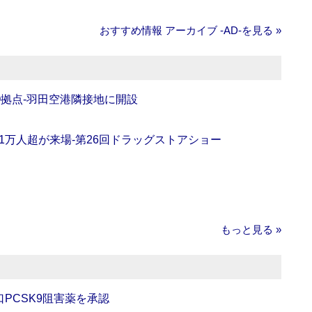
おすすめ情報 アーカイブ ‐AD‐を見る »
O拠点‐羽田空港隣接地に開設
11万人超が来場‐第26回ドラッグストアショー
もっと見る »
口PCSK9阻害薬を承認