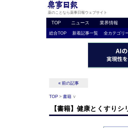
薬のことなら薬事日報ウェブサイト
TOP
ニュース
業界情報
総合TOP
新着記事一覧
全カテゴリ
« 前の記事
TOP
>
書籍
∨
【書籍】健康とくすりシ