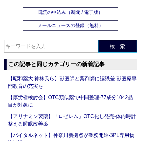
購読の申込み（新聞 / 電子版）
メールニュースの登録（無料）
検 索
この記事と同じカテゴリーの新着記事
【昭和薬大 神林氏ら】獣医師と薬剤師に認識差‐獣医療専
門教育の充実を
【厚労省検討会】OTC類似薬で中間整理‐77成分1042品
目が対象に
【アリナミン製薬】「ロゼレム」OTC化し発売‐体内時計
整える睡眠改善薬
【バイタルネット】神奈川新拠点が業務開始‐3PL専用物