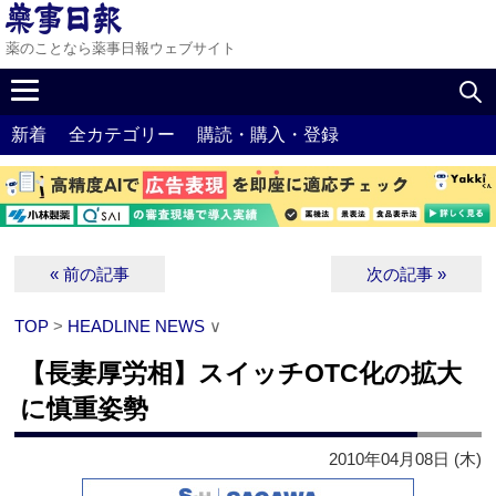
薬のことなら薬事日報ウェブサイト
新着
全カテゴリー
購読・購入・登録
« 前の記事
次の記事 »
TOP
>
HEADLINE NEWS
∨
【長妻厚労相】スイッチOTC化の拡大
に慎重姿勢
2010年04月08日 (木)