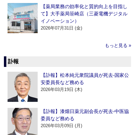
【薬局業務の効率化と質的向上を目指し
て】大手薬局笹崎店（三菱電機デジタル
イノベーション）
2026年07月31日 (金)
もっと見る »
訃報
【訃報】松本純元衆院議員が死去‐国家公
安委員長など務める
2026年03月19日 (木)
【訃報】漆畑日薬元副会長が死去‐中医協
委員など務める
2026年03月09日 (月)