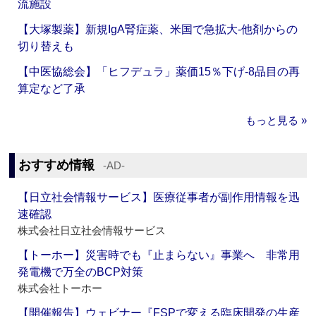
流施設
【大塚製薬】新規IgA腎症薬、米国で急拡大‐他剤からの
切り替えも
【中医協総会】「ヒフデュラ」薬価15％下げ‐8品目の再
算定など了承
もっと見る »
おすすめ情報
‐AD‐
【日立社会情報サービス】医療従事者が副作用情報を迅
速確認
株式会社日立社会情報サービス
【トーホー】災害時でも『止まらない』事業へ 非常用
発電機で万全のBCP対策
株式会社トーホー
【開催報告】ウェビナー『FSPで変える臨床開発の生産