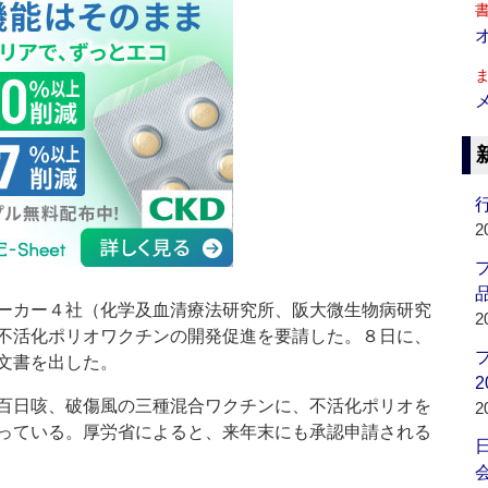
行
2
品
ーカー４社（化学及血清療法研究所、阪大微生物病研究
2
不活化ポリオワクチンの開発促進を要請した。８日に、
文書を出した。
2
百日咳、破傷風の三種混合ワクチンに、不活化ポリオを
2
っている。厚労省によると、来年末にも承認申請される
会