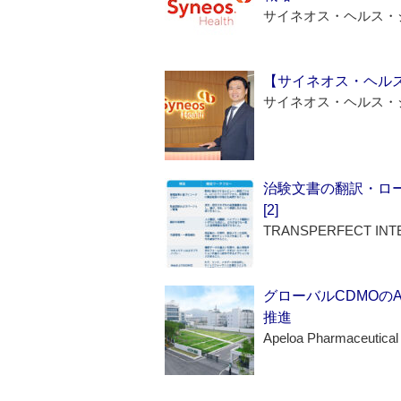
サイネオス・ヘルス・
【サイネオス・ヘル
サイネオス・ヘルス・
治験文書の翻訳・ロ
[2]
TRANSPERFECT INT
グローバルCDMOの
推進
Apeloa Pharmaceutical