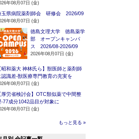
026年08月07日 (金)
埼玉県病院薬剤師会 研修会 2026/09
026年08月07日 (金)
徳島文理大学 徳島薬学
部 オープンキャンパ
ス 2026/08-2026/09
2026年08月07日 (金)
【昭和薬大 神林氏ら】獣医師と薬剤師
に認識差‐獣医療専門教育の充実を
026年08月07日 (金)
【厚労省検討会】OTC類似薬で中間整
理‐77成分1042品目が対象に
026年08月07日 (金)
もっと見る »