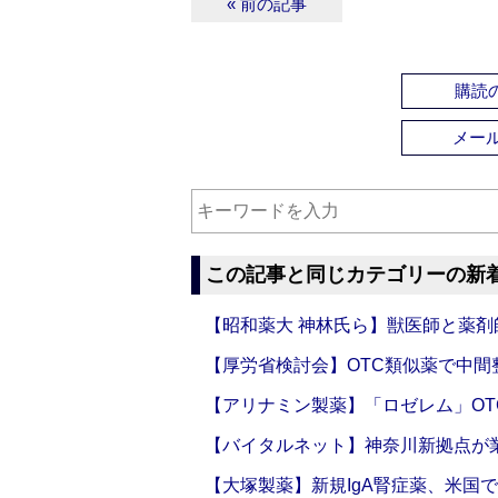
« 前の記事
購読の
メー
この記事と同じカテゴリーの新
【昭和薬大 神林氏ら】獣医師と薬剤
【厚労省検討会】OTC類似薬で中間整
【アリナミン製薬】「ロゼレム」OT
【バイタルネット】神奈川新拠点が業
【大塚製薬】新規IgA腎症薬、米国