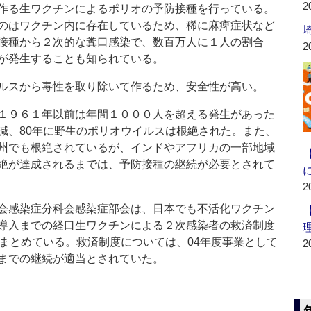
2
作る生ワクチンによるポリオの予防接種を行っている。
のはワクチン内に存在しているため、稀に麻痺症状など
接種から２次的な糞口感染で、数百万人に１人の割合
2
が発生することも知られている。
ルスから毒性を取り除いて作るため、安全性が高い。
１９６１年以前は年間１０００人を超える発生があった
減、80年に野生のポリオウイルスは根絶された。また、
州でも根絶されているが、インドやアフリカの一部地域
絶が達成されるまでは、予防接種の継続が必要とされて
2
会感染症分科会感染症部会は、日本でも不活化ワクチン
導入までの経口生ワクチンによる２次感染者の救済制度
にまとめている。救済制度については、04年度事業として
2
までの継続が適当とされていた。