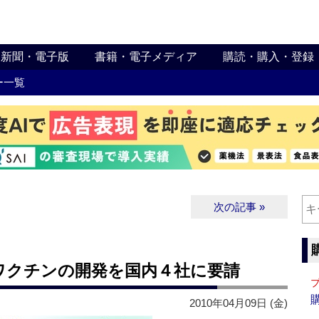
新聞・電子版
書籍・電子メディア
購読・購入・登録
ー一覧
次の記事 »
ワクチンの開発を国内４社に要請
2010年04月09日 (金)