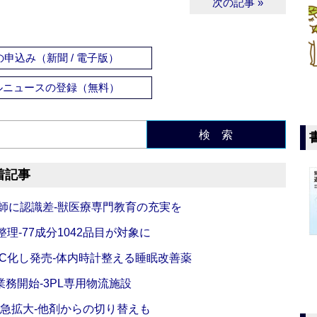
次の記事 »
申込み（新聞 / 電子版）
ルニュースの登録（無料）
検 索
着記事
師に認識差‐獣医療専門教育の充実を
理‐77成分1042品目が対象に
C化し発売‐体内時計整える睡眠改善薬
務開始‐3PL専用物流施設
で急拡大‐他剤からの切り替えも