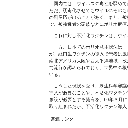
国内では、ウイルスの毒性を弱めて
ただ、弱毒化させてもウイルスそのも
の副反応が出ることがある。また、被
で、被接種者の家族などにポリオ麻痺
これに対し不活化ワクチンは、ウイ
一方、日本でのポリオ発生状況は、
が、経口生ワクチンの導入で患者は激
南北アメリカ大陸や西太平洋地域、欧
で流行が認められており、世界中の根
いる。
こうした現状を受け、厚生科学審議
導入が必要なことや、不活化ワクチン
創設が必要とする提言を、03年３月
取り組まれたが、不活化ワクチン導入
関連リンク