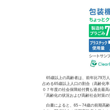
65歳以上の高齢者は、前年比79万
占める65歳以上人口の割合（高齢化
０７年度の社会保障給付費も過去最高
「高齢化の状況および高齢社会対策の
白書によると、65～74歳の前期高