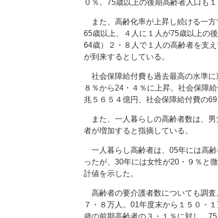
０％。75歳以上の後期高齢者人口も１
また、高齢化率が上昇し続ける一方で
65歳以上、４人に１人が75歳以上の
64歳）２・８人で１人の高齢者を支
が到来するとしている。
社会保障給付費も過去最高の水準に
８％から24・４％に上昇。社会保障給
兆５６５４億円、社会保障給付費の6
また、一人暮らしの高齢者数は、男
者が増加すると指摘している。
一人暮らし高齢者は、05年には高齢
ったが、30年には女性が20・９％と
計値を示した。
高齢者の要介護者数についても調査。
７・８万人。01年度末から１５０・１
歳の前期高齢者の３・１％に対し、7