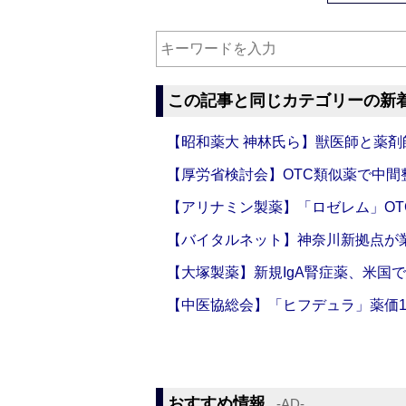
この記事と同じカテゴリーの新
【昭和薬大 神林氏ら】獣医師と薬剤
【厚労省検討会】OTC類似薬で中間整
【アリナミン製薬】「ロゼレム」OT
【バイタルネット】神奈川新拠点が業
【大塚製薬】新規IgA腎症薬、米国
【中医協総会】「ヒフデュラ」薬価1
おすすめ情報
‐AD‐