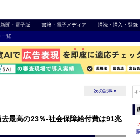
新聞・電子版
書籍・電子メディア
購読・購入・登録
ー一覧
次の記事 »
去最高の23％‐社会保障給付費は91兆