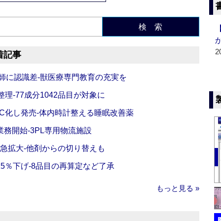
検 索
2
着記事
師に認識差‐獣医療専門教育の充実を
理‐77成分1042品目が対象に
C化し発売‐体内時計整える睡眠改善薬
務開始‐3PL専用物流施設
で急拡大‐他剤からの切り替えも
5％下げ‐8品目の再算定など了承
もっと見る »