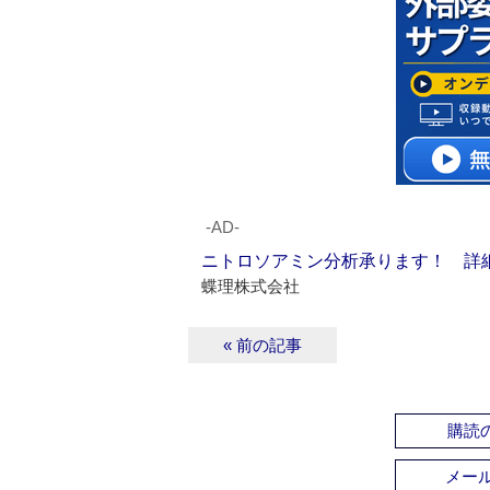
‐AD‐
ニトロソアミン分析承ります！ 詳
蝶理株式会社
« 前の記事
購読の
メー