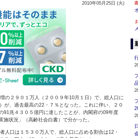
2010年05月25日 (火)
行
2
品
2
人増の２９０１万人（２００９年10月１日）で、総人口に
率）が、過去最高の22・７％となった。これに伴い、２０
2
の91兆４３０５億円に達したことが、内閣府の09年度
2
実施状況」（高齢社会白書）で分かった。
齢者人口は１５３０万人で、総人口に占める割合は12・
会