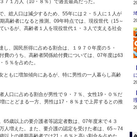
３７１万人（10・８％）で過去最高だった。
2
、総人口は減少するため、55年には２・５人に１人が
2
後期高齢者になると推測。09年時点では、現役世代（15～
えているが、高齢者１人を現役世代１・３人で支える社会
達し、国民所得に占める割合は、１９７０年度の５・
付費のうち、高齢者関係給付費については、07年度は63
9・５％を占めた。
女ともに増加傾向にあるが、特に男性の一人暮らし高齢
2
者人口に占める割合が男性で９・７％、女性19・０％だ
微増にとどまる一方、男性は17・８％まで上昇するとの推
2
65歳以上の要介護者等認定者数は、07年度末で４３
万人増えた。また、要介護の認定を受けた者は、65～74
5歳以上の後期高齢者では21・６％と高い割合を占めた。