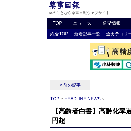
薬のことなら薬事日報ウェブサイト
TOP
ニュース
業界情報
総合TOP
新着記事一覧
全カテゴリ
« 前の記事
TOP
>
HEADLINE NEWS
∨
【高齢者白書】高齢化率過
円超