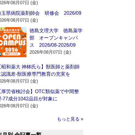
026年08月07日 (金)
埼玉県病院薬剤師会 研修会 2026/09
026年08月07日 (金)
徳島文理大学 徳島薬学
部 オープンキャンパ
ス 2026/08-2026/09
2026年08月07日 (金)
【昭和薬大 神林氏ら】獣医師と薬剤師
に認識差‐獣医療専門教育の充実を
026年08月07日 (金)
【厚労省検討会】OTC類似薬で中間整
理‐77成分1042品目が対象に
026年08月07日 (金)
もっと見る »