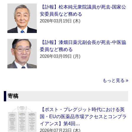
【訃報】松本純元衆院議員が死去‐国家公
安委員長など務める
2026年03月19日 (木)
【訃報】漆畑日薬元副会長が死去‐中医協
委員など務める
2026年03月09日 (月)
もっと見る »
寄稿
【ポスト・ブレグジット時代における英
国・EUの医薬品市場アクセスとコンプラ
イアンス】第4回…
2026年07月23日 (木)