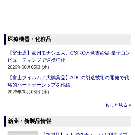
医療機器・化粧品
【富士通】豪州モナシュ大、CSIROと覚書締結‐量子コン
ピューティングで連携強化
2026年08月05日 (水)
【富士フイルム／大鵬薬品】ADCの製造技術の開発で戦
略的パートナーシップを締結
2026年08月05日 (水)
もっと見る »
新薬・新製品情報
【新製品】ヒト脳性ナトリウム利尿ペプ