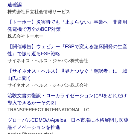
速確認
株式会社日立社会情報サービス
【トーホー】災害時でも『止まらない』事業へ 非常用
発電機で万全のBCP対策
株式会社トーホー
【開催報告】ウェビナー『FSPで変える臨床開発の生産
性』で振り返るFSP戦略
サイネオス・ヘルス・ジャパン株式会社
【サイネオス・ヘルス】世界とつなぐ「翻訳者」に 城
山氏に聞く
サイネオス・ヘルス・ジャパン株式会社
治験文書の翻訳・ローカライゼーションにAIをどれだけ
導入できるかーその[2]
TRANSPERFECT INTERNATIONAL LLC
グローバルCDMOのApeloa、日本市場に本格展開し医薬
品イノベーションを推進