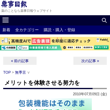
薬のことなら薬事日報ウェブサイト
新着
全カテゴリー
購読・購入・登録
« 前の記事
次の記事 »
TOP
>
無季言
∨
メリットを体験させる努力を
2010年07月09日 (金)