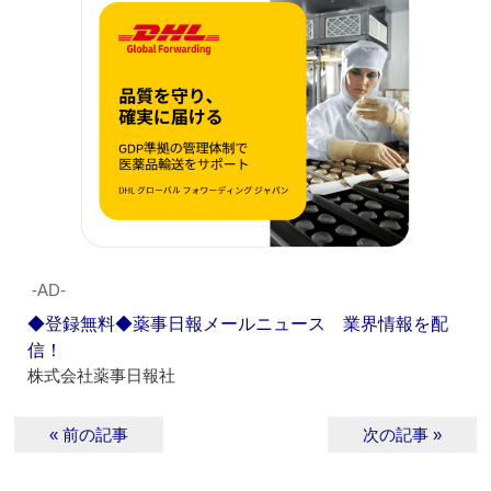
‐AD‐
◆登録無料◆薬事日報メールニュース 業界情報を配
信！
株式会社薬事日報社
« 前の記事
次の記事 »