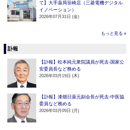
て】大手薬局笹崎店（三菱電機デジタル
イノベーション）
2026年07月31日 (金)
もっと見る »
訃報
【訃報】松本純元衆院議員が死去‐国家公
安委員長など務める
2026年03月19日 (木)
【訃報】漆畑日薬元副会長が死去‐中医協
委員など務める
2026年03月09日 (月)