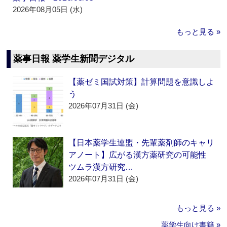
2026年08月05日 (水)
もっと見る »
薬事日報 薬学生新聞デジタル
【薬ゼミ国試対策】計算問題を意識しよ
う
2026年07月31日 (金)
【日本薬学生連盟・先輩薬剤師のキャリ
アノート】広がる漢方薬研究の可能性
ツムラ漢方研究…
2026年07月31日 (金)
もっと見る »
薬学生向け書籍 »