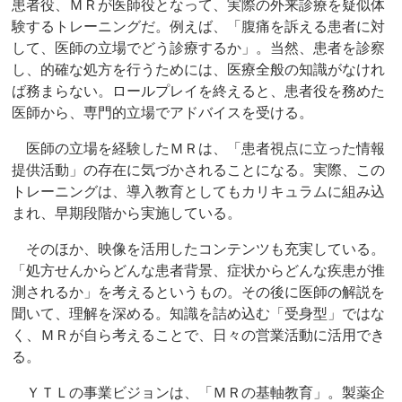
患者役、ＭＲが医師役となって、実際の外来診療を疑似体
験するトレーニングだ。例えば、「腹痛を訴える患者に対
して、医師の立場でどう診療するか」。当然、患者を診察
し、的確な処方を行うためには、医療全般の知識がなけれ
ば務まらない。ロールプレイを終えると、患者役を務めた
医師から、専門的立場でアドバイスを受ける。
医師の立場を経験したＭＲは、「患者視点に立った情報
提供活動」の存在に気づかされることになる。実際、この
トレーニングは、導入教育としてもカリキュラムに組み込
まれ、早期段階から実施している。
そのほか、映像を活用したコンテンツも充実している。
「処方せんからどんな患者背景、症状からどんな疾患が推
測されるか」を考えるというもの。その後に医師の解説を
聞いて、理解を深める。知識を詰め込む「受身型」ではな
く、ＭＲが自ら考えることで、日々の営業活動に活用でき
る。
ＹＴＬの事業ビジョンは、「ＭＲの基軸教育」。製薬企