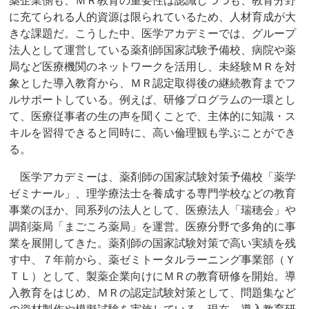
薬企業側も、ＭＲ教育の重要性は認識しつつも、教育分野
に充てられる人的資源は限られているため、人材育成が大
きな課題だ。こうした中、医学アカデミーでは、グループ
法人として運営している薬剤師国家試験予備校、病院や薬
局など医療機関のネットワークを活用し、未経験ＭＲを対
象とした導入教育から、ＭＲ認定取得後の継続教育までフ
ルサポートしている。例えば、研修プログラムの一環とし
て、医療従事者の生の声を聞くことで、主体的に知識・ス
キルを習得できると同時に、高い倫理観も学ぶことができ
る。
医学アカデミーは、薬剤師の国家試験対策予備校「薬学
ゼミナール」、理学療法士を養成する専門学校などの教育
事業のほか、同系列の法人として、医療法人「瑞穂会」や
調剤薬局「まごころ薬局」を運営。医療分野で多角的に事
業を展開してきた。薬剤師の国家試験対策で高い実績を残
す中、７年前から、薬ゼミトータルラーニング事業部（Ｙ
ＴＬ）として、製薬企業向けにＭＲの教育研修を開始。導
入教育をはじめ、ＭＲの認定試験対策として、問題集など