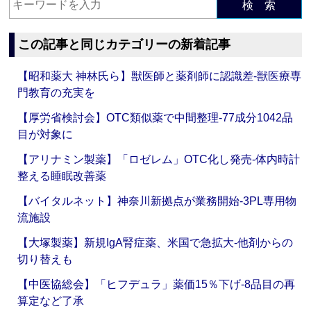
検 索
この記事と同じカテゴリーの新着記事
【昭和薬大 神林氏ら】獣医師と薬剤師に認識差‐獣医療専
門教育の充実を
【厚労省検討会】OTC類似薬で中間整理‐77成分1042品
目が対象に
【アリナミン製薬】「ロゼレム」OTC化し発売‐体内時計
整える睡眠改善薬
【バイタルネット】神奈川新拠点が業務開始‐3PL専用物
流施設
【大塚製薬】新規IgA腎症薬、米国で急拡大‐他剤からの
切り替えも
【中医協総会】「ヒフデュラ」薬価15％下げ‐8品目の再
算定など了承