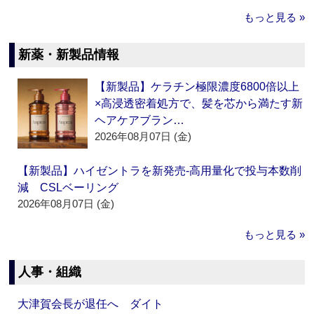
もっと見る »
新薬・新製品情報
【新製品】ケラチン極限濃度6800倍以上
×高浸透密着処方で、髪を芯から満たす新
ヘアケアブラン…
2026年08月07日 (金)
【新製品】ハイゼントラを新発売‐高用量化で投与本数削
減 CSLベーリング
2026年08月07日 (金)
もっと見る »
人事・組織
大津賀会長が退任へ ダイト