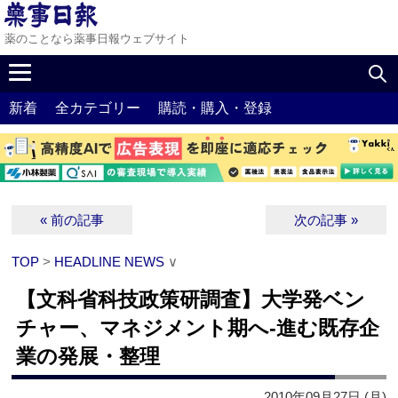
薬のことなら薬事日報ウェブサイト
新着
全カテゴリー
購読・購入・登録
« 前の記事
次の記事 »
TOP
>
HEADLINE NEWS
∨
【文科省科技政策研調査】大学発ベン
チャー、マネジメント期へ‐進む既存企
業の発展・整理
2010年09月27日 (月)