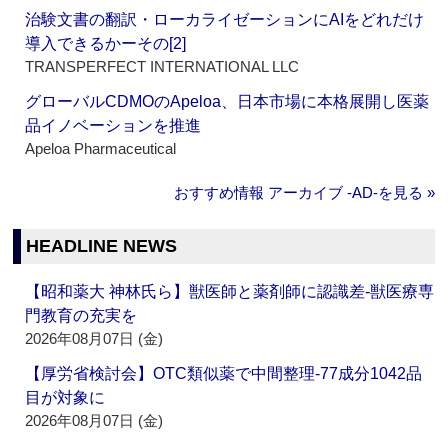
治験文書の翻訳・ローカライゼーションにAIをどれだけ
導入できるかーその[2]
TRANSPERFECT INTERNATIONAL LLC
グローバルCDMOのApeloa、日本市場に本格展開し医薬
品イノベーションを推進
Apeloa Pharmaceutical
おすすめ情報 アーカイブ ‐AD‐を見る »
HEADLINE NEWS
【昭和薬大 神林氏ら】獣医師と薬剤師に認識差‐獣医療専
門教育の充実を
2026年08月07日 (金)
【厚労省検討会】OTC類似薬で中間整理‐77成分1042品
目が対象に
2026年08月07日 (金)