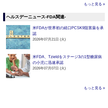
もっと見る »
ヘルスデーニュース‐FDA関連‐
米FDAが世界初の経口PCSK9阻害薬を承
認
2026年07月21日 (火)
米FDA、Tzieldをステージ3の1型糖尿病
の小児に迅速承認
2026年07月07日 (火)
もっと見る »