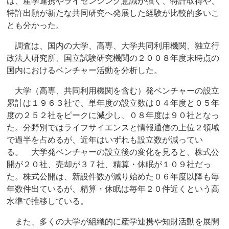
は、産学連携やライセンシング意識が強く、特許取得や、
特許出願が新たな共同研究へ発展した経験が比較的多いこ
とも分かった。
調査は、国内の大学、高専、大学共同利用機関、独立行
政法人研究所、国立試験研究機関の２００８年度末時点の
国内におけるベンチャー活動を分析した。
大学（高専、共同利用機関を含む）発ベンチャーの設立
累計は１９６３社で、単年度の設立数は０４年度と０５年
度の２５２社をピークに減少し、０８年度は９０社となっ
た。分野別ではライフサイエンスと情報通信の上位２領域
で過半を占めるが、近年はいずれも設立数が減ってい
る。 大学発ベンチャーの設立後の変化を見ると、株式公
開が２０社、売却が３７社、精算・休眠が１０９社だっ
た。株式公開は、新設件数が減り始めた０６年度以降も毎
年数件出ているが、精算・休眠は毎年２０件近くという高
水準で推移している。
また、多くの大学が組織的に産学連携や知財活動を展開