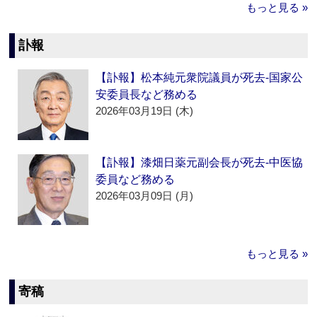
もっと見る »
訃報
【訃報】松本純元衆院議員が死去‐国家公
安委員長など務める
2026年03月19日 (木)
【訃報】漆畑日薬元副会長が死去‐中医協
委員など務める
2026年03月09日 (月)
もっと見る »
寄稿