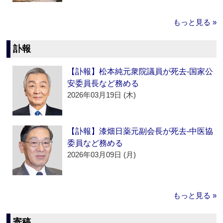
もっと見る »
訃報
【訃報】松本純元衆院議員が死去‐国家公
安委員長など務める
2026年03月19日 (木)
【訃報】漆畑日薬元副会長が死去‐中医協
委員など務める
2026年03月09日 (月)
もっと見る »
寄稿