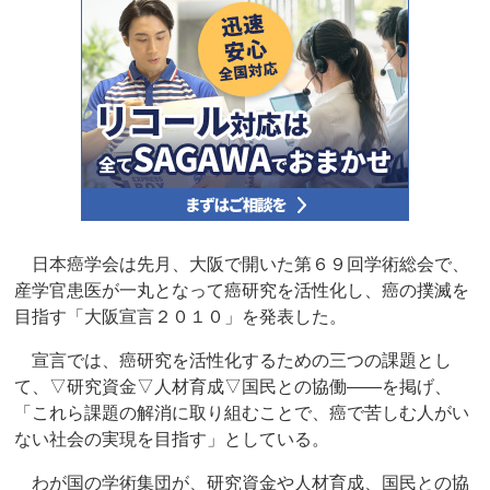
日本癌学会は先月、大阪で開いた第６９回学術総会で、
産学官患医が一丸となって癌研究を活性化し、癌の撲滅を
目指す「大阪宣言２０１０」を発表した。
宣言では、癌研究を活性化するための三つの課題とし
て、▽研究資金▽人材育成▽国民との協働――を掲げ、
「これら課題の解消に取り組むことで、癌で苦しむ人がい
ない社会の実現を目指す」としている。
わが国の学術集団が、研究資金や人材育成、国民との協