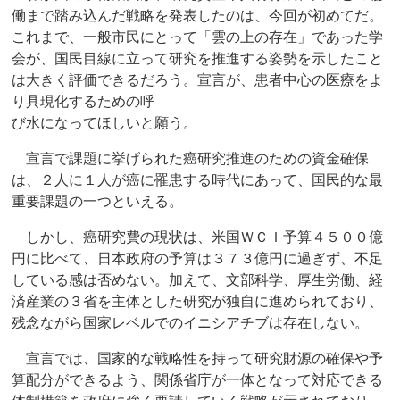
働まで踏み込んだ戦略を発表したのは、今回が初めてだ。
これまで、一般市民にとって「雲の上の存在」であった学
会が、国民目線に立って研究を推進する姿勢を示したこと
は大きく評価できるだろう。宣言が、患者中心の医療をよ
り具現化するための呼
び水になってほしいと願う。
宣言で課題に挙げられた癌研究推進のための資金確保
は、２人に１人が癌に罹患する時代にあって、国民的な最
重要課題の一つといえる。
しかし、癌研究費の現状は、米国ＷＣＩ予算４５００億
円に比べて、日本政府の予算は３７３億円に過ぎず、不足
している感は否めない。加えて、文部科学、厚生労働、経
済産業の３省を主体とした研究が独自に進められており、
残念ながら国家レベルでのイニシアチブは存在しない。
宣言では、国家的な戦略性を持って研究財源の確保や予
算配分ができるよう、関係省庁が一体となって対応できる