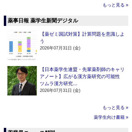
もっと見る »
薬事日報 薬学生新聞デジタル
【薬ゼミ国試対策】計算問題を意識しよ
う
2026年07月31日 (金)
【日本薬学生連盟・先輩薬剤師のキャリ
アノート】広がる漢方薬研究の可能性
ツムラ漢方研究…
2026年07月31日 (金)
もっと見る »
薬学生向け書籍 »