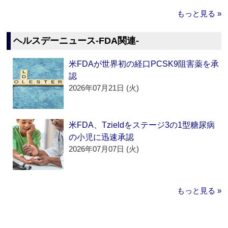
もっと見る »
ヘルスデーニュース‐FDA関連‐
米FDAが世界初の経口PCSK9阻害薬を承
認
2026年07月21日 (火)
米FDA、Tzieldをステージ3の1型糖尿病
の小児に迅速承認
2026年07月07日 (火)
もっと見る »