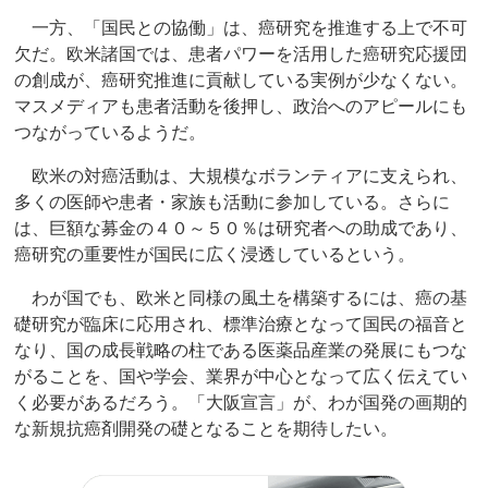
一方、「国民との協働」は、癌研究を推進する上で不可
欠だ。欧米諸国では、患者パワーを活用した癌研究応援団
の創成が、癌研究推進に貢献している実例が少なくない。
マスメディアも患者活動を後押し、政治へのアピールにも
つながっているようだ。
欧米の対癌活動は、大規模なボランティアに支えられ、
多くの医師や患者・家族も活動に参加している。さらに
は、巨額な募金の４０～５０％は研究者への助成であり、
癌研究の重要性が国民に広く浸透しているという。
わが国でも、欧米と同様の風土を構築するには、癌の基
礎研究が臨床に応用され、標準治療となって国民の福音と
なり、国の成長戦略の柱である医薬品産業の発展にもつな
がることを、国や学会、業界が中心となって広く伝えてい
く必要があるだろう。「大阪宣言」が、わが国発の画期的
な新規抗癌剤開発の礎となることを期待したい。