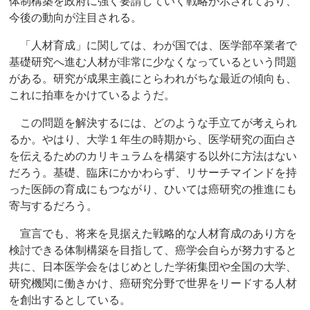
体制構築を政府に強く要請していく戦略が示されており、
今後の動向が注目される。
「人材育成」に関しては、わが国では、医学部卒業者で
基礎研究へ進む人材が非常に少なくなっているという問題
がある。研究が成果主義にとらわれがちな最近の傾向も、
これに拍車をかけているようだ。
この問題を解決するには、どのような手立てが考えられ
るか。やはり、大学１年生の時期から、医学研究の面白さ
を伝えるためのカリキュラムを構築する以外に方法はない
だろう。基礎、臨床にかかわらず、リサーチマインドを持
った医師の育成にもつながり、ひいては癌研究の推進にも
寄与するだろう。
宣言でも、将来を見据えた戦略的な人材育成のあり方を
検討できる体制構築を目指して、癌学会自らが努力すると
共に、日本医学会をはじめとした学術集団や全国の大学、
研究機関に働きかけ、癌研究分野で世界をリードする人材
を創出するとしている。